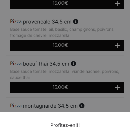
15.00
€
provencale 34.5 cm
Base sauce tomate, ail, basilic, champignons, poivrons,
fromage de chèvre, mozzarella
15.00
€
boeuf thaï 34.5 cm
Base sauce tomate, mozzarella, viande hachée, poivrons,
sauce thaï
15.00
€
montagnarde 34.5 cm
Base sauce tomate, jambon, lardons, crème fraiche,
oignons, emmental
Profitez-en!!!
14.80
€