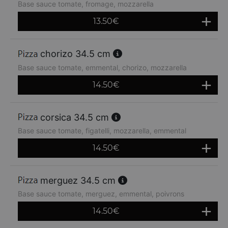
Base sauce tomate, fromage, mozzarella
13.50
€
chorizo 34.5 cm
Base sauce tomate, emmental, chorizo, mozzarella
14.50
€
corsica 34.5 cm
Base sauce tomate, figatelli, mozzarella, emmental
14.50
€
merguez 34.5 cm
Base sauce tomate, merguez, emmental, poivrons
14.50
€