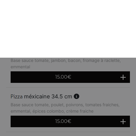
orientale 34.5 cm
Base sauce tomate, kebab, oignons, crème fraiche,
emmental
14.80
€
raclette 34.5 cm
Base sauce tomate, jambon, bacon, fromage à raclette,
emmental
15.00
€
méxicaine 34.5 cm
Base sauce tomate, poulet, poivrons, tomates fraiches,
emmental, épices colombo, crème fraiche
15.00
€