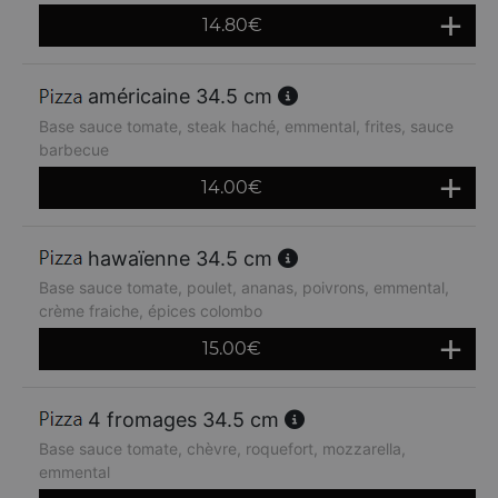
14.80
€
américaine 34.5 cm
Base sauce tomate, steak haché, emmental, frites, sauce
barbecue
14.00
€
hawaïenne 34.5 cm
Base sauce tomate, poulet, ananas, poivrons, emmental,
crème fraiche, épices colombo
15.00
€
4 fromages 34.5 cm
Base sauce tomate, chèvre, roquefort, mozzarella,
emmental