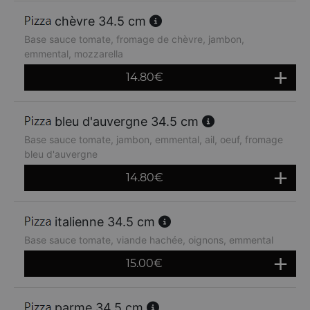
chèvre 34.5 cm
Base sauce tomate, fromage de chèvre, jambon,
emmental, mozzarella
14.80
€
bleu d'auvergne 34.5 cm
Base sauce tomate, jambon, emmental, ail, oeuf, fromage
bleu d'auvergne
14.80
€
italienne 34.5 cm
Base sauce tomate, viande hachée, oignons, emmental
15.00
€
parme 34.5 cm