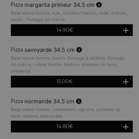
margarita primeur 34.5 cm
Base sauce tomate, noix, tomates fraiches, huile, d'olives,
basilic, fromage de chèvre
14.90
€
savoyarde 34.5 cm
Base sauce tomate, bacon, fromage à raclette, fromage
de chèvre, crème fraiche, lardons, pommes de terre,
emmental
15.00
€
normande 34.5 cm
Base crème fraiche, camembert, oignons, pommes de
terre, lardons, mozzarella
14.80
€