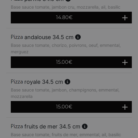
Base sauce tomate, jambon cru, mozzarella, ail, basilic
14.80
€
andalouse 34.5 cm
Base sauce tomate, chorizo, poivrons, oeuf, emmental,
merguez
15.00
€
royale 34.5 cm
Base sauce tomate, jambon, champignons, emmental,
mozzarella
15.00
€
fruits de mer 34.5 cm
Base sauce tomate, fruits de mer, emmental, ail, basilic