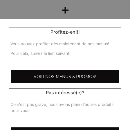
+
Profitez-en!!!
Vous pouvez profiter dès maintenant de nos menus!
Pour cela, suivez le lien suivant :
Nos Desserts
VOIR NOS MENUS & PROMOS!
barre glacée mars, barre glacée twix, barre snickers
+
Pas intéressé(e)?
Ce n'est pas grave, nous avons plein d'autres produits
pour vous!