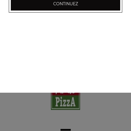
CONTINUEZ
Nos Boissons
coca cola 33 cl, coca zéro 33 cl, coca cherry 33 cl, ...
+