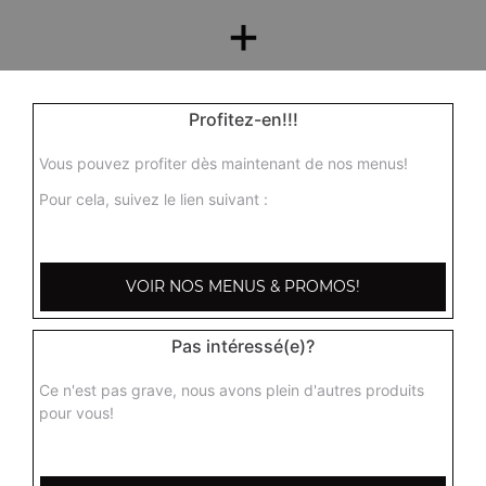
+
Profitez-en!!!
Vous pouvez profiter dès maintenant de nos menus!
Pour cela, suivez le lien suivant :
Nos Desserts
VOIR NOS MENUS & PROMOS!
barre glacée mars, barre glacée twix, barre snickers
+
Pas intéressé(e)?
Ce n'est pas grave, nous avons plein d'autres produits
pour vous!