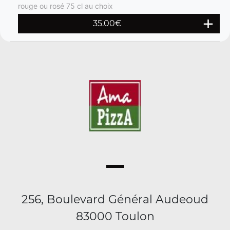
rouge ou rosé 75 cl au choix
35.00€
256, Boulevard Général Audeoud
83000 Toulon