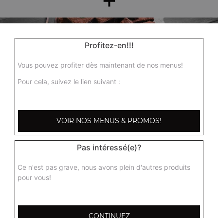
Profitez-en!!!
Vous pouvez profiter dès maintenant de nos menus!
Pour cela, suivez le lien suivant :
Nos Desserts
barre glacée mars, barre glacée twix, barre snickers
VOIR NOS MENUS & PROMOS!
+
Pas intéressé(e)?
Ce n'est pas grave, nous avons plein d'autres produits
pour vous!
CONTINUEZ