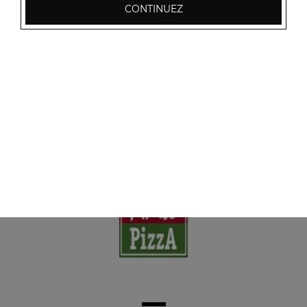
CONTINUEZ
Nos Boissons
coca cola 33 cl, coca zéro 33 cl, coca cherry 33 cl, ...
+