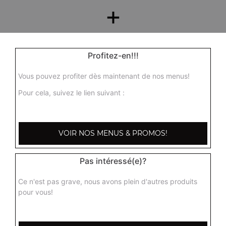
+
Profitez-en!!!
Vous pouvez profiter dès maintenant de nos menus!
Pour cela, suivez le lien suivant :
Nos Desserts
VOIR NOS MENUS & PROMOS!
barre glacée mars, barre glacée twix, barre snickers
+
Pas intéressé(e)?
Ce n'est pas grave, nous avons plein d'autres produits
pour vous!