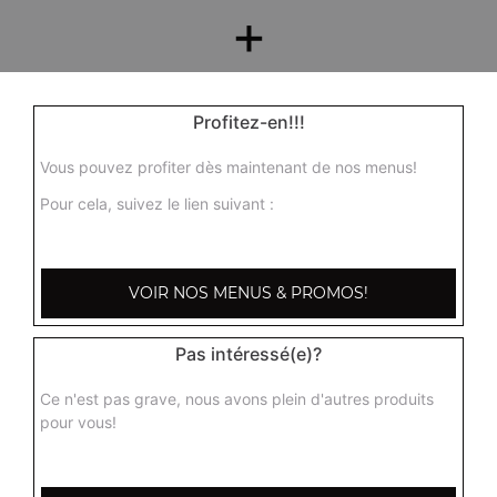
+
Profitez-en!!!
Vous pouvez profiter dès maintenant de nos menus!
Pour cela, suivez le lien suivant :
Nos Desserts
VOIR NOS MENUS & PROMOS!
barre glacée mars, barre glacée twix, barre snickers
+
Pas intéressé(e)?
Ce n'est pas grave, nous avons plein d'autres produits
pour vous!