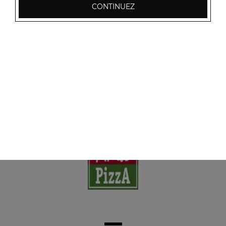
CONTINUEZ
Nos Boissons
coca cola 33 cl, coca zéro 33 cl, coca cherry 33 cl, ...
+