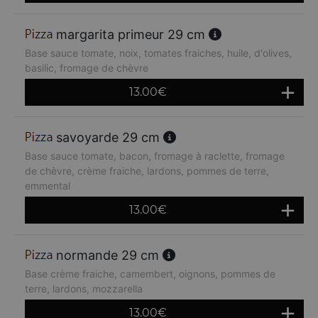
margarita primeur 29 cm
Base sauce tomate, noix, tomates fraiches, huile, d'olives,
basilic, fromage de chèvre
13.00
€
savoyarde 29 cm
Base sauce tomate, bacon, fromage à raclette, fromage
de chèvre, crème fraiche, lardons, pommes de terre,
emmental
13.00
€
normande 29 cm
Base crème fraiche, camembert, oignons, pommes de
terre, lardons, mozzarella
13.00
€