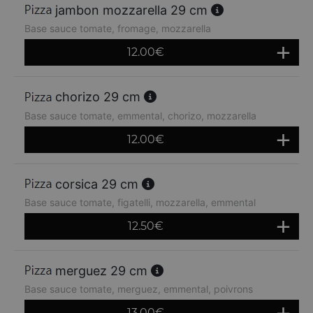
jambon mozzarella 29 cm
Base sauce tomate, fromage, mozzarella
12.00
€
chorizo 29 cm
Base sauce tomate, emmental, chorizo, mozzarella
12.00
€
corsica 29 cm
Base sauce tomate, figatelli, mozzarella, emmental
12.50
€
merguez 29 cm
Base sauce tomate, merguez, emmental, poivrons
13.00
€