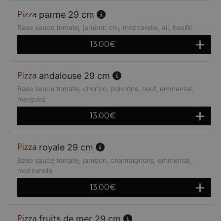
parme 29 cm
Base sauce tomate, jambon cru, mozzarella, ail, basilic
13.00
€
andalouse 29 cm
Base sauce tomate, chorizo, poivrons, oeuf, emmental,
merguez
13.00
€
royale 29 cm
Base sauce tomate, jambon, champignons, emmental,
mozzarella
13.00
€
fruits de mer 29 cm