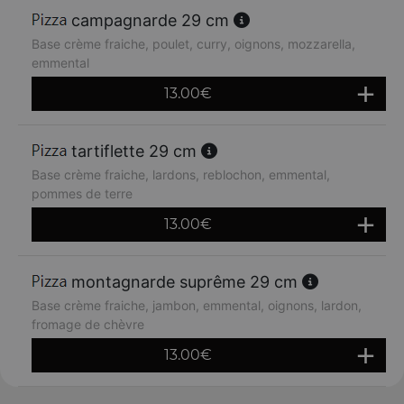
campagnarde 29 cm
Base crème fraiche, poulet, curry, oignons, mozzarella,
emmental
13.00
€
tartiflette 29 cm
Base crème fraiche, lardons, reblochon, emmental,
pommes de terre
13.00
€
montagnarde suprême 29 cm
Base crème fraiche, jambon, emmental, oignons, lardon,
fromage de chèvre
13.00
€