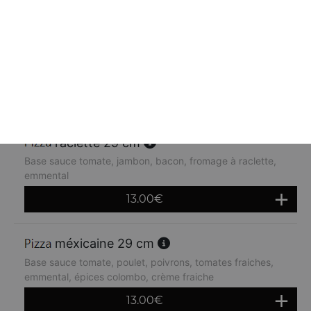
orientale 29 cm
Base sauce tomate, kebab, oignons, crème fraiche,
emmental
13.00
€
raclette 29 cm
Base sauce tomate, jambon, bacon, fromage à raclette,
emmental
13.00
€
méxicaine 29 cm
Base sauce tomate, poulet, poivrons, tomates fraiches,
emmental, épices colombo, crème fraiche
13.00
€