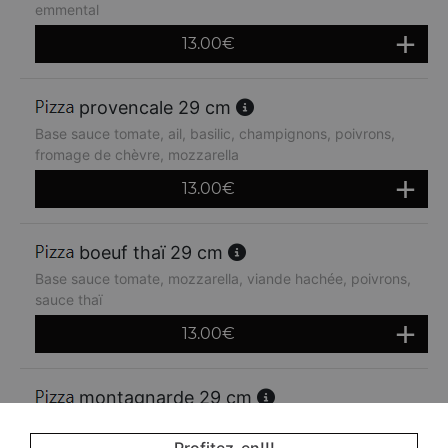
emmental
13.00
€
provencale 29 cm
Base sauce tomate, ail, basilic, champignons, poivrons,
fromage de chèvre, mozzarella
13.00
€
boeuf thaï 29 cm
Base sauce tomate, mozzarella, viande hachée, poivrons,
sauce thaï
13.00
€
montagnarde 29 cm
Base sauce tomate, jambon, lardons, crème fraiche,
oignons, emmental
Profitez-en!!!