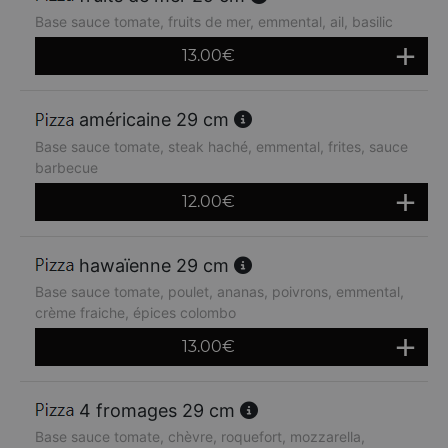
Base sauce tomate, fruits de mer, emmental, ail, basilic
13.00
€
américaine 29 cm
Base sauce tomate, steak haché, emmental, frites, sauce
barbecue
12.00
€
hawaïenne 29 cm
Base sauce tomate, poulet, ananas, poivrons, emmental,
crème fraiche, épices colombo
13.00
€
4 fromages 29 cm
Base sauce tomate, chèvre, roquefort, mozzarella,