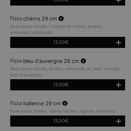
chèvre 29 cm
Base sauce tomate, fromage de chèvre, jambon,
emmental, mozzarella
13.00
€
bleu d'auvergne 29 cm
Base sauce tomate, jambon, emmental, ail, oeuf, fromage
bleu d'auvergne
13.00
€
italienne 29 cm
Base sauce tomate, viande hachée, oignons, emmental
13.00
€