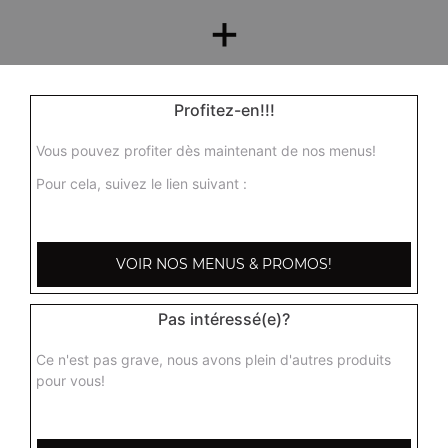
+
Profitez-en!!!
Vous pouvez profiter dès maintenant de nos menus!
Pour cela, suivez le lien suivant :
Nos Desserts
VOIR NOS MENUS & PROMOS!
barre glacée mars, barre glacée twix, barre snickers
+
Pas intéressé(e)?
Ce n'est pas grave, nous avons plein d'autres produits
pour vous!