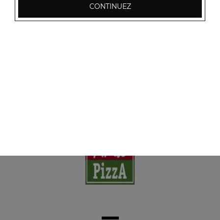
CONTINUEZ
Nos Boissons
coca cola 33 cl, coca zéro 33 cl, coca cherry 33 cl, ...
+