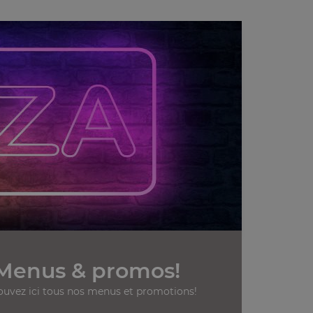
Menus & promos!
ouvez ici tous nos menus et promotions!