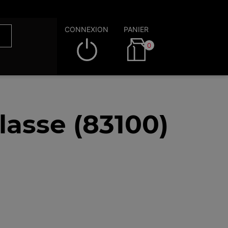
CONNEXION
PANIER
0
asse (83100)