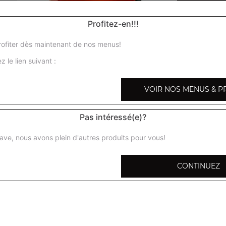
Profitez-en!!!
ofiter dès maintenant de nos menus!
z le lien suivant :
Nos Menus Enfant
menu enfant pizza fromage, menu enfant pizza jambo
VOIR NOS MENUS & P
fromage
+
Pas intéressé(e)?
ave, nous avons plein d'autres produits pour vous!
CONTINUEZ
pizza 