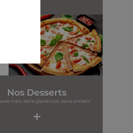
Nos Desserts
lacée mars, barre glacée twix, barre snickers
+