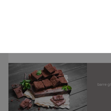
Nos Pizzas 34,5 cm
pizza anchois 34.5 cm, pizza fromage 34.5 cm, pizza
champignons fromage 34.5 cm, ...
+
barre g