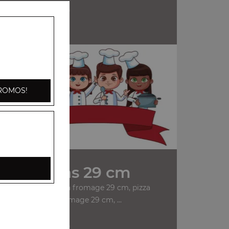
+
n
ROMOS!
Nos Pizzas 29 cm
anchois 29 cm, pizza fromage 29 cm, pizza
champignons fromage 29 cm, ...
+