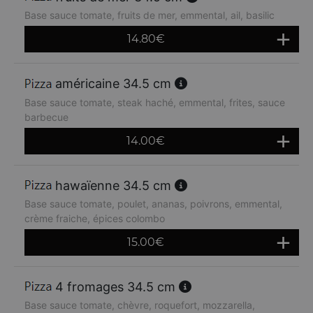
Base sauce tomate, fruits de mer, emmental, ail, basilic
14.80
€
américaine 34.5 cm
Base sauce tomate, steak haché, emmental, frites, sauce
barbecue
14.00
€
hawaïenne 34.5 cm
Base sauce tomate, poulet, ananas, poivrons, emmental,
crème fraiche, épices colombo
15.00
€
4 fromages 34.5 cm
Base sauce tomate, chèvre, roquefort, mozzarella,