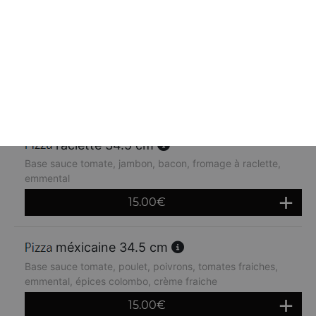
orientale 34.5 cm
Base sauce tomate, kebab, oignons, crème fraiche,
emmental
14.80
€
raclette 34.5 cm
Base sauce tomate, jambon, bacon, fromage à raclette,
emmental
15.00
€
méxicaine 34.5 cm
Base sauce tomate, poulet, poivrons, tomates fraiches,
emmental, épices colombo, crème fraiche
15.00
€