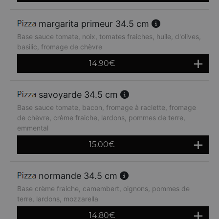
margarita primeur 34.5 cm
Base sauce tomate, noix, tomates fraiches, huile, d'olives,
basilic, fromage de chèvre
14.90
€
savoyarde 34.5 cm
Base sauce tomate, bacon, fromage à raclette, fromage
de chèvre, crème fraiche, lardons, pommes de terre,
emmental
15.00
€
normande 34.5 cm
Base crème fraiche, camembert, oignons, pommes de
terre, lardons, mozzarella
14.80
€