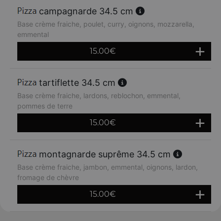
campagnarde 34.5 cm
Base crème fraiche, poulet, curry, oignons, mozzarella,
emmental
15.00
€
tartiflette 34.5 cm
Base crème fraiche, lardons, reblochon, emmental,
pommes de terre
15.00
€
montagnarde suprême 34.5 cm
Base crème fraiche, jambon, emmental, oignons, lardon,
fromage de chèvre
15.00
€