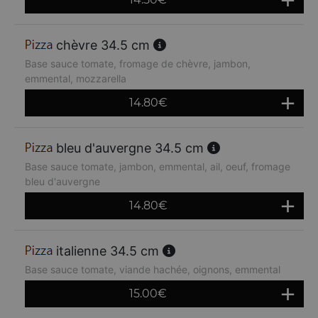
chèvre 34.5 cm
Base sauce tomate, fromage de chèvre, jambon,
emmental, mozzarella
14.80
€
bleu d'auvergne 34.5 cm
Base sauce tomate, jambon, emmental, ail, oeuf, fromage
bleu d'auvergne
14.80
€
italienne 34.5 cm
Base sauce tomate, viande hachée, oignons, emmental
15.00
€