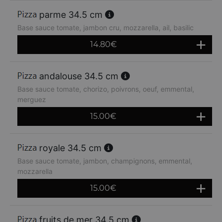
parme 34.5 cm
Base sauce tomate, jambon cru, mozzarella, ail, basilic
14.80
€
andalouse 34.5 cm
Base sauce tomate, chorizo, poivrons, oeuf, emmental,
merguez
15.00
€
royale 34.5 cm
Base sauce tomate, jambon, champignons, emmental,
mozzarella
15.00
€
fruits de mer 34.5 cm