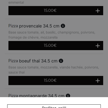
emmental
15.00
€
provencale 34.5 cm
Base sauce tomate, ail, basilic, champignons, poivrons,
fromage de chèvre, mozzarella
15.00
€
boeuf thaï 34.5 cm
Base sauce tomate, mozzarella, viande hachée, poivrons,
sauce thaï
15.00
€
montagnarde 34.5 cm
Base sauce tomate, jambon, lardons, crème fraiche,
oignons, emmental
Profitez-en!!!