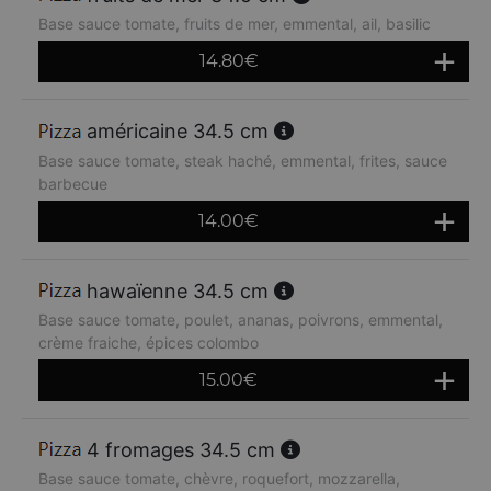
Base sauce tomate, fruits de mer, emmental, ail, basilic
14.80
€
américaine 34.5 cm
Base sauce tomate, steak haché, emmental, frites, sauce
barbecue
14.00
€
hawaïenne 34.5 cm
Base sauce tomate, poulet, ananas, poivrons, emmental,
crème fraiche, épices colombo
15.00
€
4 fromages 34.5 cm
Base sauce tomate, chèvre, roquefort, mozzarella,