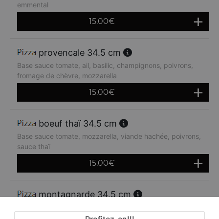
emmental
15.00
€
provencale 34.5 cm
Base sauce tomate, ail, basilic, champignons, poivrons,
fromage de chèvre, mozzarella
15.00
€
boeuf thaï 34.5 cm
Base sauce tomate, mozzarella, viande hachée, poivrons,
sauce thaï
15.00
€
montagnarde 34.5 cm
Base sauce tomate, jambon, lardons, crème fraiche,
oignons, emmental
Profitez-en!!!