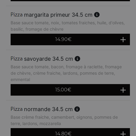
margarita primeur 34.5 cm
Base sauce tomate, noix, tomates fraiches, huile, d'olives,
basilic, fromage de chèvre
14.90
€
savoyarde 34.5 cm
Base sauce tomate, bacon, fromage à raclette, fromage
de chèvre, crème fraiche, lardons, pommes de terre,
emmental
15.00
€
normande 34.5 cm
Base crème fraiche, camembert, oignons, pommes de
terre, lardons, mozzarella
14.80
€