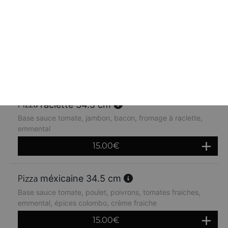
orientale 34.5 cm
Base sauce tomate, kebab, oignons, crème fraiche,
emmental
14.80
€
raclette 34.5 cm
Base sauce tomate, jambon, bacon, fromage à raclette,
emmental
15.00
€
méxicaine 34.5 cm
Base sauce tomate, poulet, poivrons, tomates fraiches,
emmental, épices colombo, crème fraiche
15.00
€