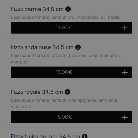
parme 34.5 cm
Base sauce tomate, jambon cru, mozzarella, ail, basilic
14.80
€
andalouse 34.5 cm
Base sauce tomate, chorizo, poivrons, oeuf, emmental,
merguez
15.00
€
royale 34.5 cm
Base sauce tomate, jambon, champignons, emmental,
mozzarella
15.00
€
fruits de mer 34.5 cm