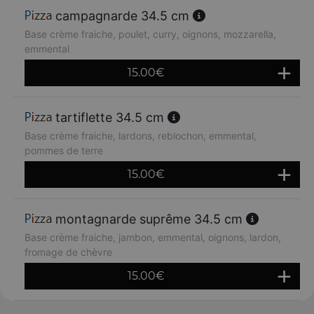
campagnarde 34.5 cm
Base crème fraiche, poulet, curry, oignons, mozzarella,
emmental
15.00
€
tartiflette 34.5 cm
Base crème fraiche, lardons, reblochon, emmental,
pommes de terre
15.00
€
montagnarde suprême 34.5 cm
Base crème fraiche, jambon, emmental, oignons, lardon,
fromage de chèvre
15.00
€