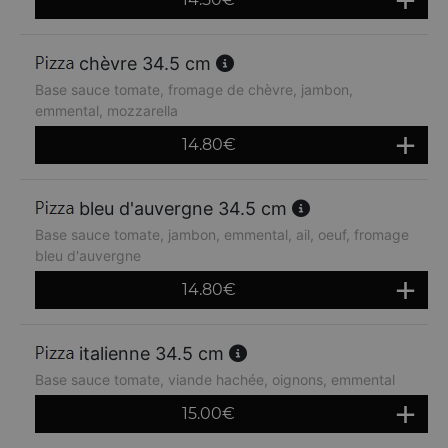
chèvre 34.5 cm
Base sauce tomate, fromage de chèvre, jambon,
emmental, mozzarella
14.80
€
bleu d'auvergne 34.5 cm
Base sauce tomate, jambon, emmental, ail, oeuf, fromage
bleu d'auvergne
14.80
€
italienne 34.5 cm
Base sauce tomate, viande hachée, oignons, emmental
15.00
€