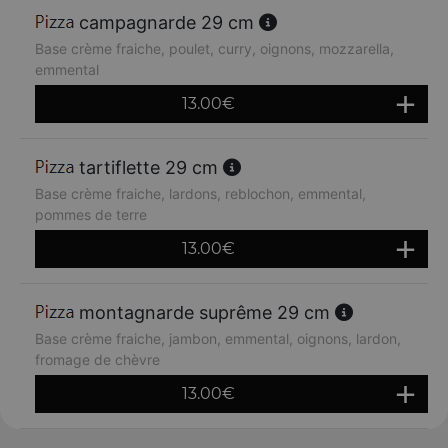
campagnarde 29 cm
Base crème fraiche, poulet, curry, oignons, mozzarella,
emmental
13.00
€
tartiflette 29 cm
Base crème fraiche, lardons, reblochon, emmental,
pommes de terre
13.00
€
montagnarde suprême 29 cm
Base crème fraiche, jambon, emmental, oignons, lardon,
fromage de chèvre
13.00
€