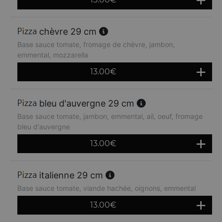
chèvre 29 cm
Base sauce tomate, fromage de chèvre, jambon,
emmental, mozzarella
13.00
€
bleu d'auvergne 29 cm
Base sauce tomate, jambon, emmental, ail, oeuf, fromage
bleu d'auvergne
13.00
€
italienne 29 cm
Base sauce tomate, viande hachée, oignons, emmental
13.00
€