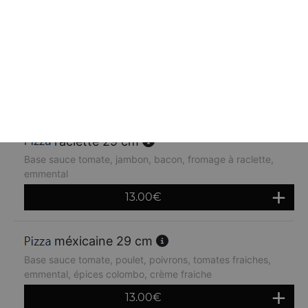
orientale 29 cm
Base sauce tomate, kebab, oignons, crème fraiche,
emmental
13.00
€
raclette 29 cm
Base sauce tomate, jambon, bacon, fromage à raclette,
emmental
13.00
€
méxicaine 29 cm
Base sauce tomate, poulet, poivrons, tomates fraiches,
emmental, épices colombo, crème fraiche
13.00
€