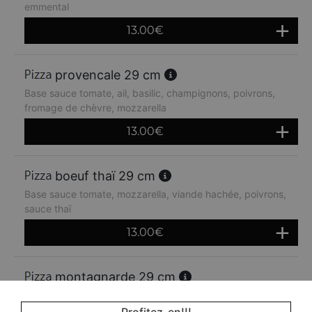
emmental
13.00
€
provencale 29 cm
Base sauce tomate, ail, basilic, champignons, poivrons,
fromage de chèvre, mozzarella
13.00
€
boeuf thaï 29 cm
Base sauce tomate, mozzarella, viande hachée, poivrons,
sauce thaï
13.00
€
montagnarde 29 cm
Base sauce tomate, jambon, lardons, crème fraiche,
oignons, emmental
Profitez-en!!!