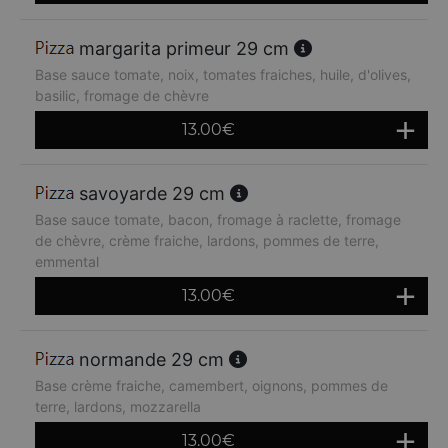
margarita primeur 29 cm
Base sauce tomate, noix, tomates fraiches, huile, d'olives,
basilic, fromage de chèvre
13.00
€
savoyarde 29 cm
Base sauce tomate, bacon, fromage à raclette, fromage
de chèvre, crème fraiche, lardons, pommes de terre,
emmental
13.00
€
normande 29 cm
Base crème fraiche, camembert, oignons, pommes de
terre, lardons, mozzarella
13.00
€