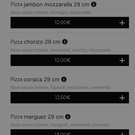
jambon mozzarella 29 cm
Base sauce tomate, fromage, mozzarella
12.00
€
chorizo 29 cm
Base sauce tomate, emmental, chorizo, mozzarella
12.00
€
corsica 29 cm
Base sauce tomate, figatelli, mozzarella, emmental
12.50
€
merguez 29 cm
Base sauce tomate, merguez, emmental, poivrons
13.00
€