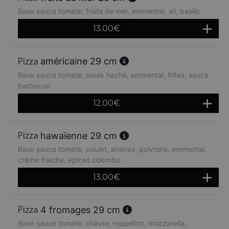
Base sauce tomate, fruits de mer, emmental, ail, basilic
13.00
€
américaine 29 cm
Base sauce tomate, steak haché, emmental, frites, sauce
barbecue
12.00
€
hawaïenne 29 cm
Base sauce tomate, poulet, ananas, poivrons, emmental,
crème fraiche, épices colombo
13.00
€
4 fromages 29 cm
Base sauce tomate, chèvre, roquefort, mozzarella,