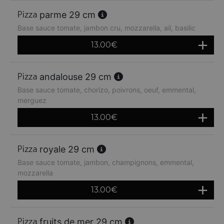
parme 29 cm
Base sauce tomate, jambon cru, mozzarella, ail, basilic
13.00
€
andalouse 29 cm
Base sauce tomate, chorizo, poivrons, oeuf, emmental,
merguez
13.00
€
royale 29 cm
Base sauce tomate, jambon, champignons, emmental,
mozzarella
13.00
€
fruits de mer 29 cm