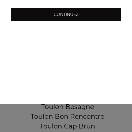
CONTINUEZ
256, Boulevard Général Audeoud
83000 Toulon
Mentions légales
QUARTIERS PROCHES
Toulon Aguillon
Toulon Ameniers
Toulon Besagne
Toulon Bon Rencontre
Toulon Cap Brun