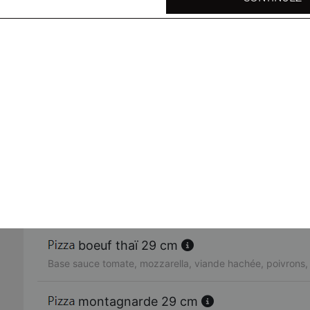
Base sauce tomate, steak haché, emmental, frites, sauce
hawaïenne 29 cm
Base sauce tomate, poulet, ananas, poivrons, emmental, 
épices colombo
4 fromages 29 cm
Base sauce tomate, chèvre, roquefort, mozzarella, emmen
provencale 29 cm
Base sauce tomate, ail, basilic, champignons, poivrons, 
mozzarella
boeuf thaï 29 cm
Base sauce tomate, mozzarella, viande hachée, poivrons,
montagnarde 29 cm