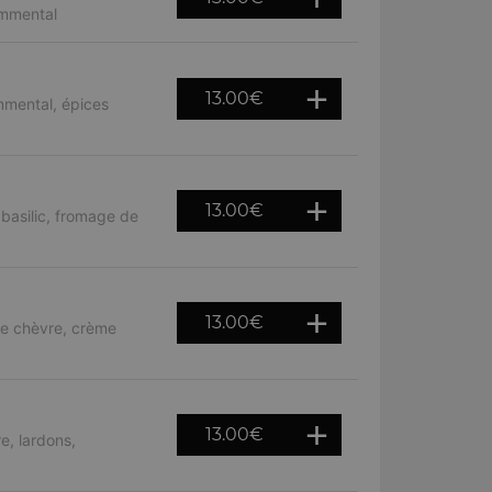
emmental
13.00
€
mmental, épices
13.00
€
 basilic, fromage de
13.00
€
de chèvre, crème
13.00
€
e, lardons,