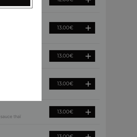
 barbecue
13.00
€
crème fraiche,
13.00
€
tal
13.00
€
fromage de chèvre,
13.00
€
 sauce thaï
13.00
€