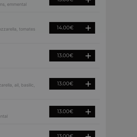
ons, emmental
14.00
€
zzarella, tomates
13.00
€
13.00
€
lla, ail, basilic,
13.00
€
ntal
13.00
€