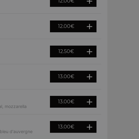
12.00
€
12.00
€
12.50
€
13.00
€
13.00
€
l, mozzarella
13.00
€
 bleu d'auvergne