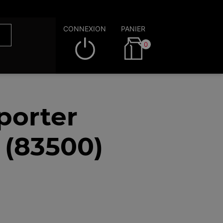
CONNEXION
PANIER
0
porter
 (83500)