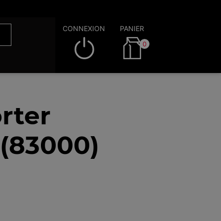
CONNEXION
PANIER
0
rter
 (83000)