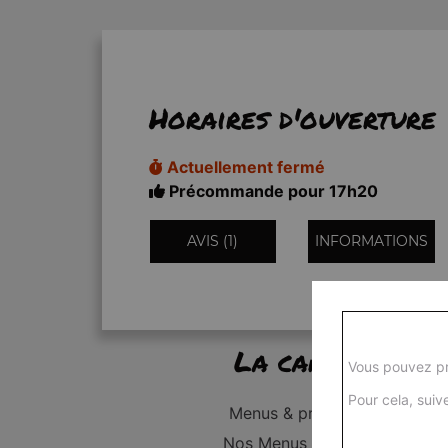
Horaires d'ouverture
Actuellement fermé
Précommande pour 17h20
AVIS (1)
INFORMATIONS
La carte
Vous pouvez pr
Pour cela, suive
Menus & promos
Nos Menus Enfant