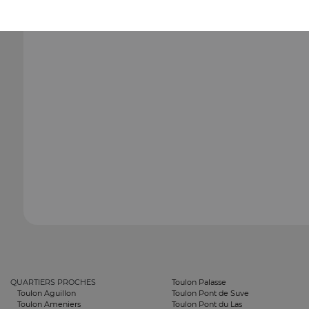
QUARTIERS PROCHES
Toulon Palasse
Toulon Aguillon
Toulon Pont de Suve
Toulon Ameniers
Toulon Pont du Las