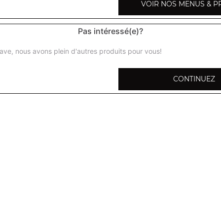
VOIR NOS MENUS & P
Pas intéressé(e)?
ave, nous avons plein d'autres produits pour vous!
Barre glacée mars
CONTINUEZ
Barre glacée twix
Barre snickers