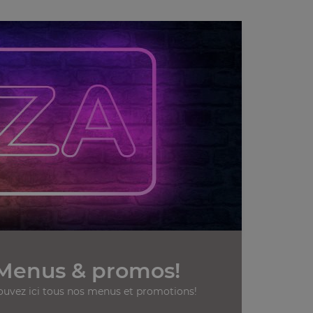
Menus & promos!
ouvez ici tous nos menus et promotions!