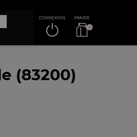
CONNEXION
PANIER
0
le (83200)