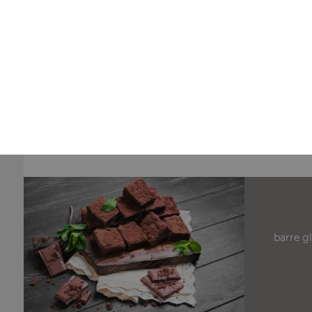
Nos Pizzas 34,5 cm
pizza anchois 34.5 cm, pizza fromage 34.5 cm, pizza
champignons fromage 34.5 cm, ...
+
barre g