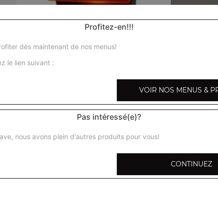
Profitez-en!!!
ofiter dès maintenant de nos menus!
Nos Menus Enfant
z le lien suivant :
menu enfant pizza fromage, menu enfant pizza jambo
VOIR NOS MENUS & P
fromage
+
Pas intéressé(e)?
ave, nous avons plein d'autres produits pour vous!
CONTINUEZ
pizza 