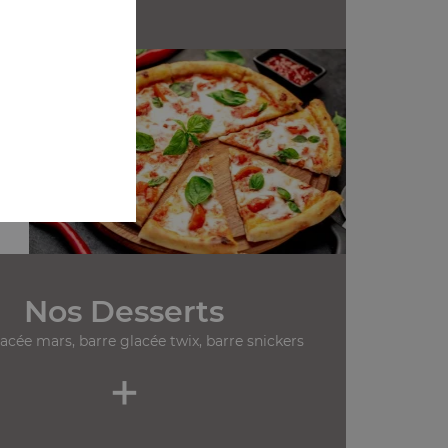
Nos Desserts
lacée mars, barre glacée twix, barre snickers
+