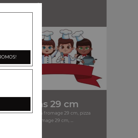
+
n
ROMOS!
Nos Pizzas 29 cm
anchois 29 cm, pizza fromage 29 cm, pizza
champignons fromage 29 cm, ...
+