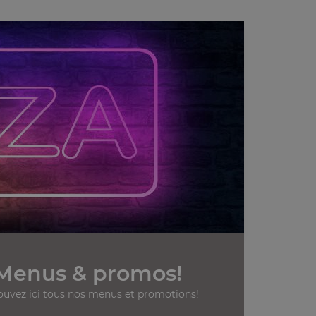
Menus & promos!
ouvez ici tous nos menus et promotions!