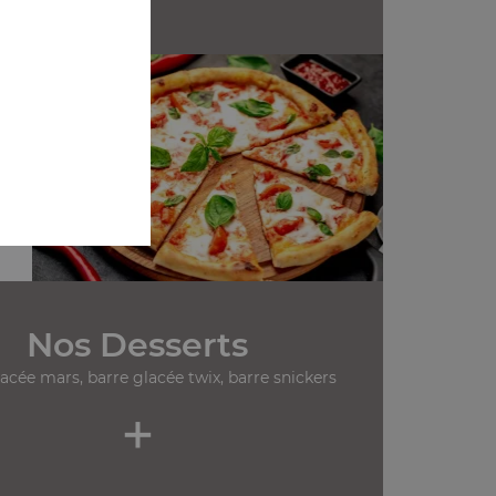
Nos Desserts
lacée mars, barre glacée twix, barre snickers
+