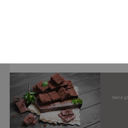
Nos Pizzas 34,5 cm
pizza anchois 34.5 cm, pizza fromage 34.5 cm, pizza
champignons fromage 34.5 cm, ...
+
barre g