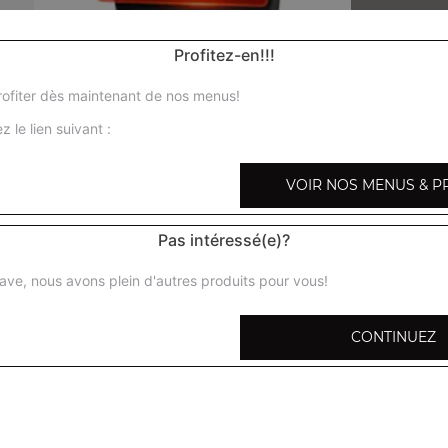
Profitez-en!!!
ofiter dès maintenant de nos menus!
Nos Menus Enfant
z le lien suivant :
menu enfant pizza fromage, menu enfant pizza jambo
VOIR NOS MENUS & P
fromage
+
Pas intéressé(e)?
ave, nous avons plein d'autres produits pour vous!
CONTINUEZ
pizza 