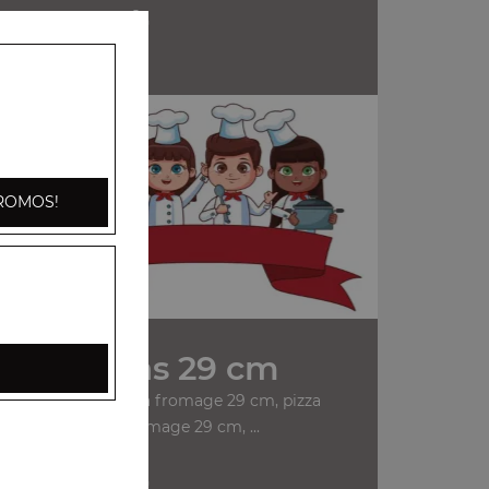
+
n
ROMOS!
Nos Pizzas 29 cm
anchois 29 cm, pizza fromage 29 cm, pizza
champignons fromage 29 cm, ...
+