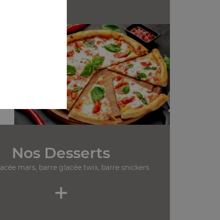
Nos Desserts
lacée mars, barre glacée twix, barre snickers
+