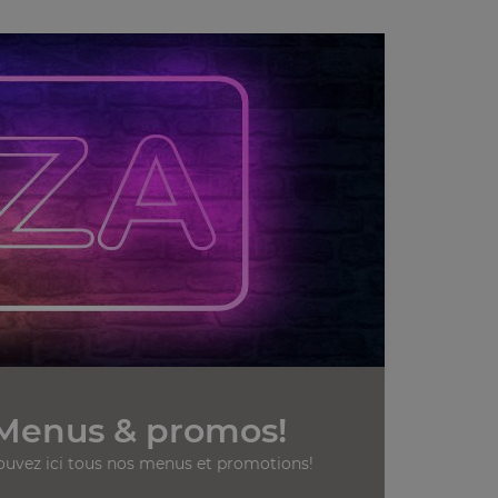
Menus & promos!
ouvez ici tous nos menus et promotions!