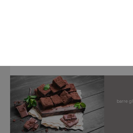
Nos Pizzas 34,5 cm
pizza anchois 34.5 cm, pizza fromage 34.5 cm, pizza
champignons fromage 34.5 cm, ...
+
barre g