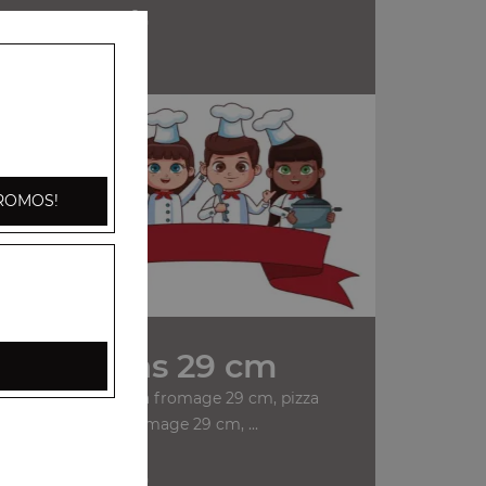
+
n
ROMOS!
Nos Pizzas 29 cm
anchois 29 cm, pizza fromage 29 cm, pizza
champignons fromage 29 cm, ...
+