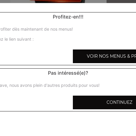
Profitez-en!!!
ofiter dès maintenant de nos menus!
Nos Menus Enfant
z le lien suivant :
menu enfant pizza fromage, menu enfant pizza jambo
VOIR NOS MENUS & P
fromage
+
Pas intéressé(e)?
ave, nous avons plein d'autres produits pour vous!
CONTINUEZ
pizza 