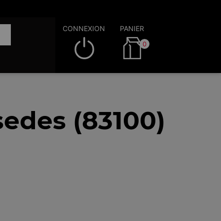
CONNEXION
PANIER
0
sedes (83100)