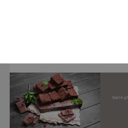
Nos Pizzas 34,5 cm
pizza anchois 34.5 cm, pizza fromage 34.5 cm, pizza
champignons fromage 34.5 cm, ...
+
barre g