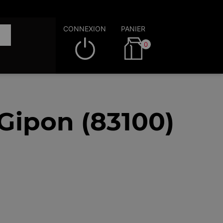
CONNEXION
PANIER
0
 Gipon (83100)