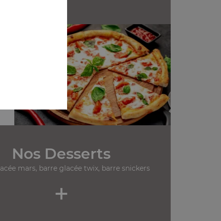
Nos Desserts
lacée mars, barre glacée twix, barre snickers
+