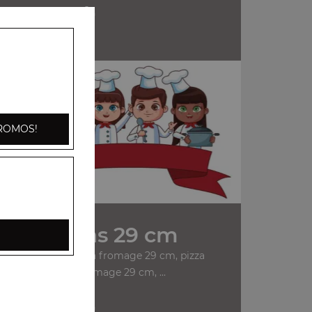
+
n
ROMOS!
Nos Pizzas 29 cm
anchois 29 cm, pizza fromage 29 cm, pizza
champignons fromage 29 cm, ...
+