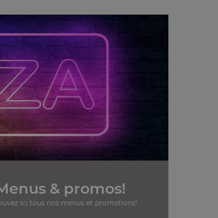
Menus & promos!
ouvez ici tous nos menus et promotions!