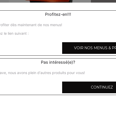
Profitez-en!!!
ofiter dès maintenant de nos menus!
Nos Menus Enfant
z le lien suivant :
menu enfant pizza fromage, menu enfant pizza jambo
VOIR NOS MENUS & P
fromage
+
Pas intéressé(e)?
ave, nous avons plein d'autres produits pour vous!
CONTINUEZ
pizza 