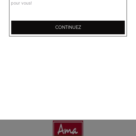
pour vous!
CONTINUEZ
Nos Boissons
coca cola 33 cl, coca zéro 33 cl, coca cherry 33 cl, ...
+