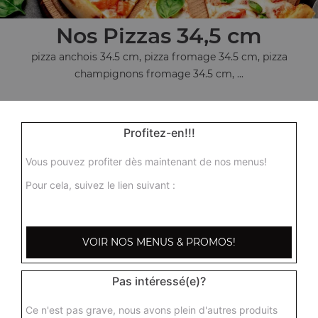
Nos Pizzas 34,5 cm
pizza anchois 34.5 cm, pizza fromage 34.5 cm, pizza
champignons fromage 34.5 cm, ...
+
Profitez-en!!!
Vous pouvez profiter dès maintenant de nos menus!
Pour cela, suivez le lien suivant :
VOIR NOS MENUS & PROMOS!
Nos Desserts
barre glacée mars, barre glacée twix, barre snickers
Pas intéressé(e)?
+
Ce n'est pas grave, nous avons plein d'autres produits