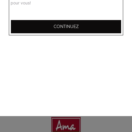
pour vous!
CONTINUEZ
Nos Boissons
coca cola 33 cl, coca zéro 33 cl, coca cherry 33 cl, ...
+