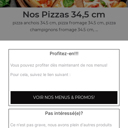
Nos Pizzas 34,5 cm
pizza anchois 34.5 cm, pizza fromage 34.5 cm, pizza
champignons fromage 34.5 cm, ...
+
Profitez-en!!!
Vous pouvez profiter dès maintenant de nos menus!
Pour cela, suivez le lien suivant :
VOIR NOS MENUS & PROMOS!
Nos Desserts
barre glacée mars, barre glacée twix, barre snickers
Pas intéressé(e)?
+
Ce n'est pas grave, nous avons plein d'autres produits