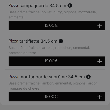
campagnarde 34.5 cm
Base crème fraiche, poulet, curry, oignons, mozzarella,
emmental
15.00
€
tartiflette 34.5 cm
Base crème fraiche, lardons, reblochon, emmental,
pommes de terre
15.00
€
montagnarde suprême 34.5 cm
Base crème fraiche, jambon, emmental, oignons, lardon,
fromage de chèvre
15.00
€