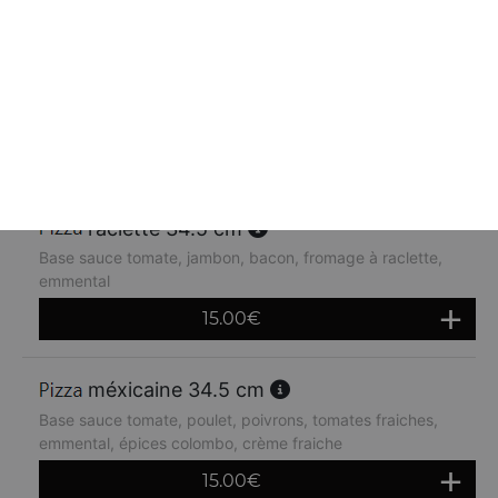
orientale 34.5 cm
Base sauce tomate, kebab, oignons, crème fraiche,
emmental
14.80
€
raclette 34.5 cm
Base sauce tomate, jambon, bacon, fromage à raclette,
emmental
15.00
€
méxicaine 34.5 cm
Base sauce tomate, poulet, poivrons, tomates fraiches,
emmental, épices colombo, crème fraiche
15.00
€