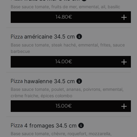
Base sauce tomate, fruits de mer, emmental, ail, basilic
14.80
€
américaine 34.5 cm
Base sauce tomate, steak haché, emmental, frites, sauce
barbecue
14.00
€
hawaïenne 34.5 cm
Base sauce tomate, poulet, ananas, poivrons, emmental,
crème fraiche, épices colombo
15.00
€
4 fromages 34.5 cm
Base sauce tomate, chèvre, roquefort, mozzarella,