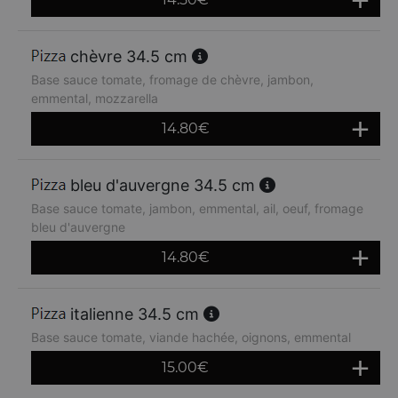
chèvre 34.5 cm
Base sauce tomate, fromage de chèvre, jambon,
emmental, mozzarella
14.80
€
bleu d'auvergne 34.5 cm
Base sauce tomate, jambon, emmental, ail, oeuf, fromage
bleu d'auvergne
14.80
€
italienne 34.5 cm
Base sauce tomate, viande hachée, oignons, emmental
15.00
€