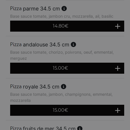
parme 34.5 cm
Base sauce tomate, jambon cru, mozzarella, ail, basilic
14.80
€
andalouse 34.5 cm
Base sauce tomate, chorizo, poivrons, oeuf, emmental,
merguez
15.00
€
royale 34.5 cm
Base sauce tomate, jambon, champignons, emmental,
mozzarella
15.00
€
fruits de mer 34.5 cm