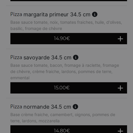
margarita primeur 34.5 cm
Base sauce tomate, noix, tomates fraiches, huile, d'olives,
basilic, fromage de chèvre
14.90
€
savoyarde 34.5 cm
Base sauce tomate, bacon, fromage à raclette, fromage
de chèvre, crème fraiche, lardons, pommes de terre,
emmental
15.00
€
normande 34.5 cm
Base crème fraiche, camembert, oignons, pommes de
terre, lardons, mozzarella
14.80
€