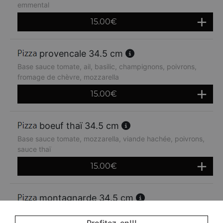
emmental
15.00
€
provencale 34.5 cm
Base sauce tomate, ail, basilic, champignons, poivrons,
fromage de chèvre, mozzarella
15.00
€
boeuf thaï 34.5 cm
Base sauce tomate, mozzarella, viande hachée, poivrons,
sauce thaï
15.00
€
montagnarde 34.5 cm
Base sauce tomate, jambon, lardons, crème fraiche,
oignons, emmental
Profitez-en!!!