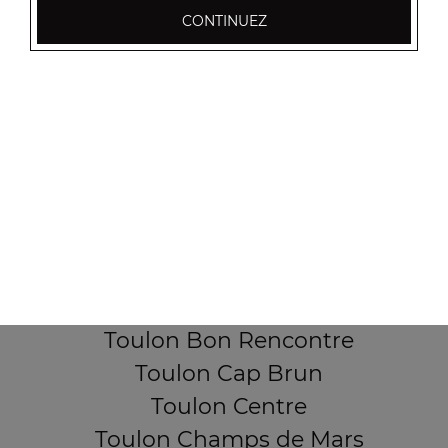
CONTINUEZ
256, Boulevard Général Audeoud
83000 Toulon
Mentions légales
QUARTIERS PROCHES
Toulon Aguillon
Toulon Ameniers
Toulon Besagne
Toulon Bon Rencontre
Toulon Cap Brun
Toulon Centre
Toulon Champs de Mars