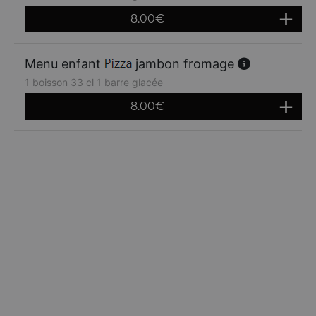
8.00
€
Menu enfant
jambon fromage
1 boisson 33 cl 1 barre glacée
8.00
€