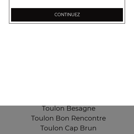
CONTINUEZ
256, Boulevard Général Audeoud
83000 Toulon
Mentions légales
QUARTIERS PROCHES
Toulon Aguillon
Toulon Ameniers
Toulon Besagne
Toulon Bon Rencontre
Toulon Cap Brun