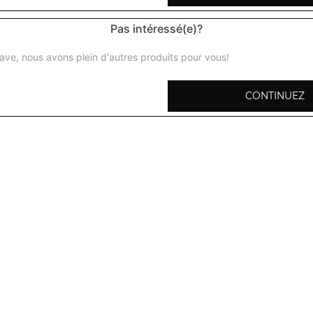
Pas intéressé(e)?
ave, nous avons plein d'autres produits pour vous!
Menu enfant
fromage
CONTINUEZ
1 boisson 33 cl 1 barre glacée
Menu enfant
jambon fromage
1 boisson 33 cl 1 barre glacée