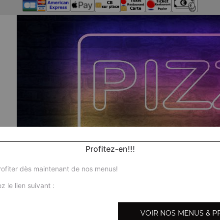
Profitez-en!!!
ofiter dès maintenant de nos menus!
z le lien suivant :
No
VOIR NOS MENUS & P