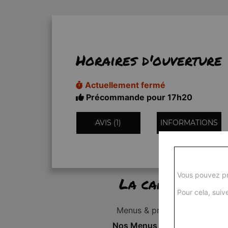
Horaires d'ouverture
Actuellement fermé
Précommande pour 17h20
AVIS (1)
INFORMATIONS
Vous pouvez pr
La carte
Pour cela, suive
Menus & promos
Nos Menus Enfant