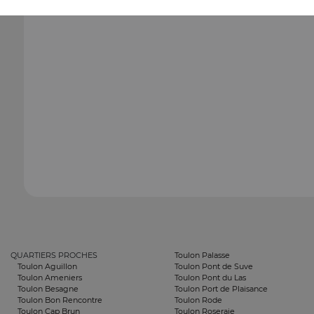
QUARTIERS PROCHES
Toulon Palasse
Toulon Aguillon
Toulon Pont de Suve
Toulon Ameniers
Toulon Pont du Las
Toulon Besagne
Toulon Port de Plaisance
Toulon Bon Rencontre
Toulon Rode
Toulon Cap Brun
Toulon Roseraie