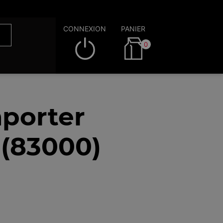
CONNEXION
PANIER
0
porter
 (83000)