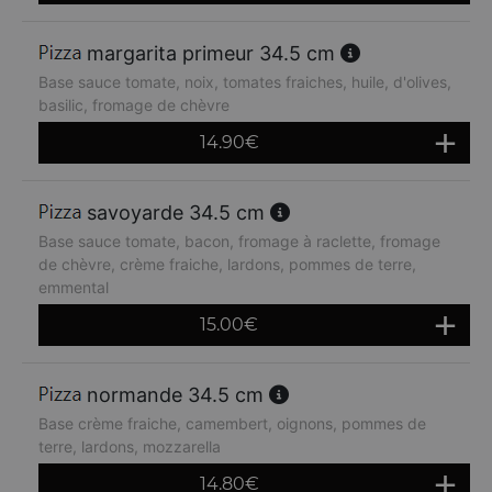
margarita primeur 34.5 cm
Base sauce tomate, noix, tomates fraiches, huile, d'olives,
basilic, fromage de chèvre
14.90
€
savoyarde 34.5 cm
Base sauce tomate, bacon, fromage à raclette, fromage
de chèvre, crème fraiche, lardons, pommes de terre,
emmental
15.00
€
normande 34.5 cm
Base crème fraiche, camembert, oignons, pommes de
terre, lardons, mozzarella
14.80
€