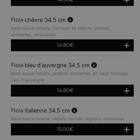
chèvre 34.5 cm
Base sauce tomate, fromage de chèvre, jambon,
emmental, mozzarella
14.80
€
bleu d'auvergne 34.5 cm
Base sauce tomate, jambon, emmental, ail, oeuf, fromage
bleu d'auvergne
14.80
€
italienne 34.5 cm
Base sauce tomate, viande hachée, oignons, emmental
15.00
€