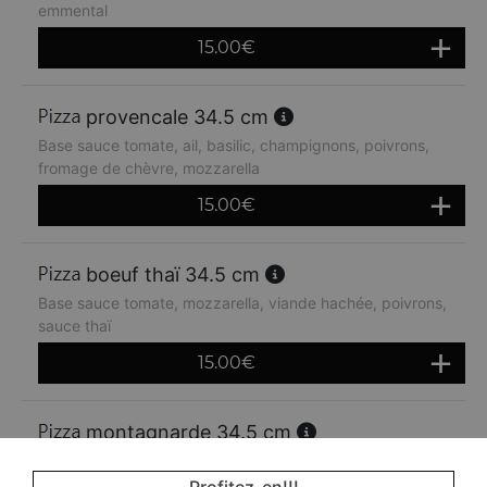
emmental
15.00
€
provencale 34.5 cm
Base sauce tomate, ail, basilic, champignons, poivrons,
fromage de chèvre, mozzarella
15.00
€
boeuf thaï 34.5 cm
Base sauce tomate, mozzarella, viande hachée, poivrons,
sauce thaï
15.00
€
montagnarde 34.5 cm
Base sauce tomate, jambon, lardons, crème fraiche,
oignons, emmental
Profitez-en!!!