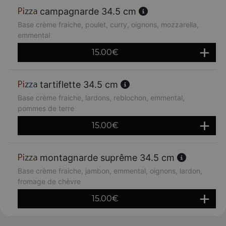
campagnarde 34.5 cm
Base crème fraiche, poulet, curry, oignons, mozzarella,
emmental
15.00
€
tartiflette 34.5 cm
Base crème fraiche, lardons, reblochon, emmental,
pommes de terre
15.00
€
montagnarde suprême 34.5 cm
Base crème fraiche, jambon, emmental, oignons, lardon,
fromage de chèvre
15.00
€