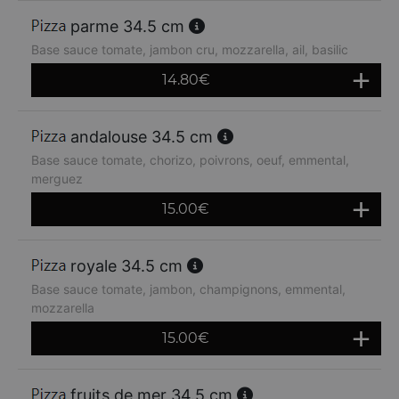
parme 34.5 cm
Base sauce tomate, jambon cru, mozzarella, ail, basilic
14.80
€
andalouse 34.5 cm
Base sauce tomate, chorizo, poivrons, oeuf, emmental,
merguez
15.00
€
royale 34.5 cm
Base sauce tomate, jambon, champignons, emmental,
mozzarella
15.00
€
fruits de mer 34.5 cm