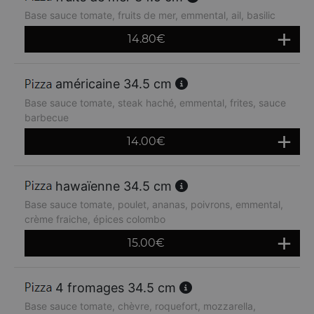
Base sauce tomate, fruits de mer, emmental, ail, basilic
14.80
€
américaine 34.5 cm
Base sauce tomate, steak haché, emmental, frites, sauce
barbecue
14.00
€
hawaïenne 34.5 cm
Base sauce tomate, poulet, ananas, poivrons, emmental,
crème fraiche, épices colombo
15.00
€
4 fromages 34.5 cm
Base sauce tomate, chèvre, roquefort, mozzarella,