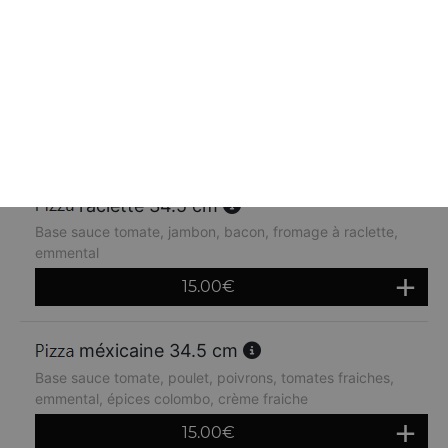
orientale 34.5 cm
Base sauce tomate, kebab, oignons, crème fraiche,
emmental
14.80
€
raclette 34.5 cm
Base sauce tomate, jambon, bacon, fromage à raclette,
emmental
15.00
€
méxicaine 34.5 cm
Base sauce tomate, poulet, poivrons, tomates fraiches,
emmental, épices colombo, crème fraiche
15.00
€