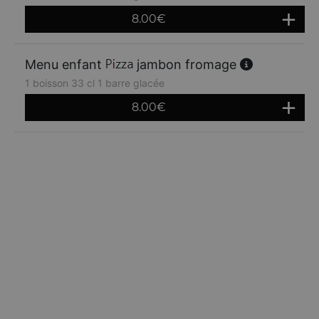
8.00
€
Menu enfant
jambon fromage
1 boisson 33 cl 1 barre glacée
8.00
€