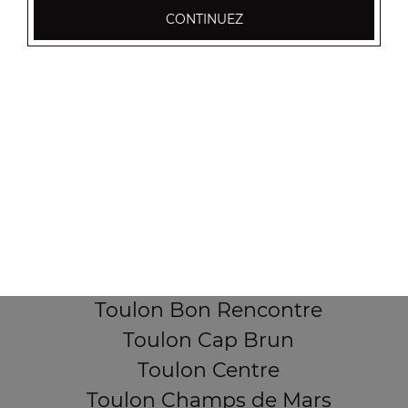
CONTINUEZ
256, Boulevard Général Audeoud
83000 Toulon
Mentions légales
QUARTIERS PROCHES
Toulon Aguillon
Toulon Ameniers
Toulon Besagne
Toulon Bon Rencontre
Toulon Cap Brun
Toulon Centre
Toulon Champs de Mars