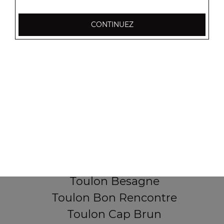
CONTINUEZ
256, Boulevard Général Audeoud
83000 Toulon
Mentions légales
QUARTIERS PROCHES
Toulon Aguillon
Toulon Ameniers
Toulon Besagne
Toulon Bon Rencontre
Toulon Cap Brun