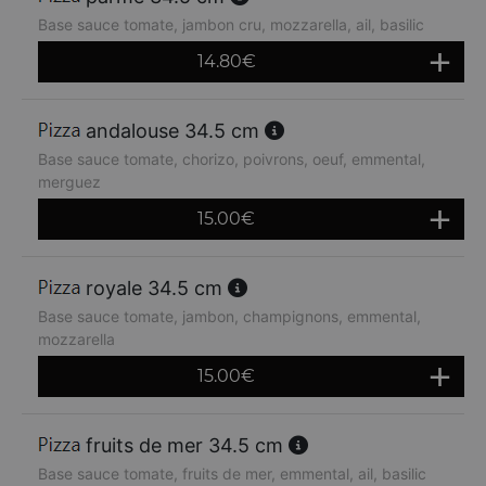
Base sauce tomate, jambon cru, mozzarella, ail, basilic
14.80
€
andalouse 34.5 cm
Base sauce tomate, chorizo, poivrons, oeuf, emmental,
merguez
15.00
€
royale 34.5 cm
Base sauce tomate, jambon, champignons, emmental,
mozzarella
15.00
€
fruits de mer 34.5 cm
Base sauce tomate, fruits de mer, emmental, ail, basilic