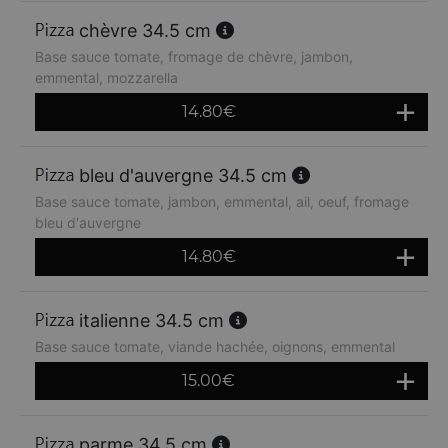
chèvre 34.5 cm
Base sauce tomate, fromage de chèvre, jambon,
emmental, mozzarella
14.80
€
bleu d'auvergne 34.5 cm
Base sauce tomate, jambon, emmental, ail, oeuf, fromage
bleu d'auvergne
14.80
€
italienne 34.5 cm
Base sauce tomate, viande hachée, oignons, emmental
15.00
€
parme 34.5 cm