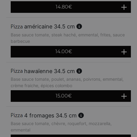
14.80
€
américaine 34.5 cm
Base sauce tomate, steak haché, emmental, frites, sauce
barbecue
14.00
€
hawaïenne 34.5 cm
Base sauce tomate, poulet, ananas, poivrons, emmental,
crème fraiche, épices colombo
15.00
€
4 fromages 34.5 cm
Base sauce tomate, chèvre, roquefort, mozzarella,
emmental