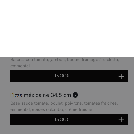
orientale 34.5 cm
Base sauce tomate, kebab, oignons, crème fraiche,
emmental
14.80
€
raclette 34.5 cm
Base sauce tomate, jambon, bacon, fromage à raclette,
emmental
15.00
€
méxicaine 34.5 cm
Base sauce tomate, poulet, poivrons, tomates fraiches,
emmental, épices colombo, crème fraiche
15.00
€