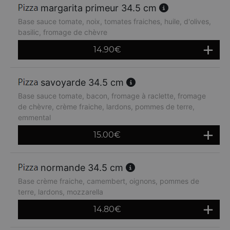
margarita primeur 34.5 cm
Base sauce tomate, noix, tomates fraiches, huile, d'olives,
basilic, fromage de chèvre
14.90
€
savoyarde 34.5 cm
Base sauce tomate, bacon, fromage à raclette, fromage
de chèvre, crème fraiche, lardons, pommes de terre,
emmental
15.00
€
normande 34.5 cm
Base crème fraiche, camembert, oignons, pommes de
terre, lardons, mozzarella
14.80
€