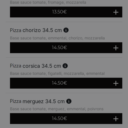
Base sauce tomate, fromage, mozzarella
13.50
€
chorizo 34.5 cm
Base sauce tomate, emmental, chorizo, mozzarella
14.50
€
corsica 34.5 cm
Base sauce tomate, figatelli, mozzarella, emmental
14.50
€
merguez 34.5 cm
Base sauce tomate, merguez, emmental, poivrons
14.50
€