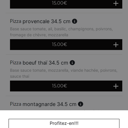
15.00
€
provencale 34.5 cm
Base sauce tomate, ail, basilic, champignons, poivrons,
fromage de chèvre, mozzarella
15.00
€
boeuf thaï 34.5 cm
Base sauce tomate, mozzarella, viande hachée, poivrons,
sauce thaï
15.00
€
montagnarde 34.5 cm
Base sauce tomate, jambon, lardons, crème fraiche,
oignons, emmental
Profitez-en!!!
14.80
€