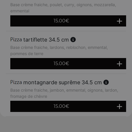
Base crème fraiche, poulet, curry, oignons, mozzarella,
emmental
15.00
€
tartiflette 34.5 cm
Base crème fraiche, lardons, reblochon, emmental,
pommes de terre
15.00
€
montagnarde suprême 34.5 cm
Base crème fraiche, jambon, emmental, oignons, lardon,
fromage de chèvre
15.00
€