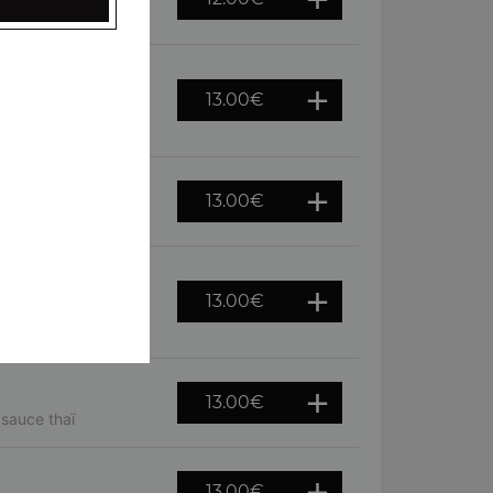
 barbecue
13.00
€
crème fraiche,
13.00
€
tal
13.00
€
fromage de chèvre,
13.00
€
 sauce thaï
13.00
€