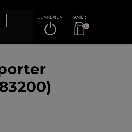
CONNEXION
PANIER
0
porter
(83200)