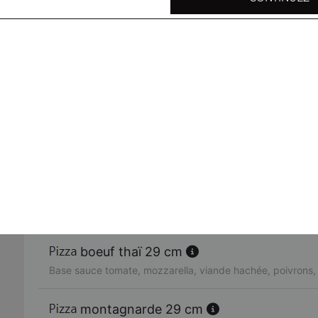
Base sauce tomate, steak haché, emmental, frites, sauce
hawaïenne 29 cm
Base sauce tomate, poulet, ananas, poivrons, emmental, 
épices colombo
4 fromages 29 cm
Base sauce tomate, chèvre, roquefort, mozzarella, emmen
provencale 29 cm
Base sauce tomate, ail, basilic, champignons, poivrons, 
mozzarella
boeuf thaï 29 cm
Base sauce tomate, mozzarella, viande hachée, poivrons,
montagnarde 29 cm