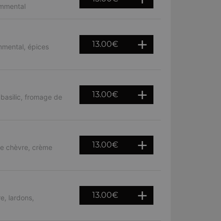
emmental
13.00
€
mmental, épices
13.00
€
 basilic, fromage de
13.00
€
de chèvre, crème
13.00
€
e, lardons,