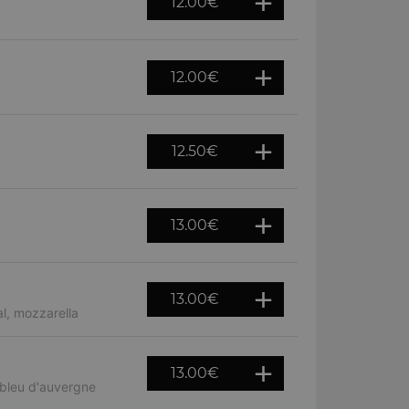
12.00
€
12.00
€
12.50
€
13.00
€
13.00
€
l, mozzarella
13.00
€
 bleu d'auvergne