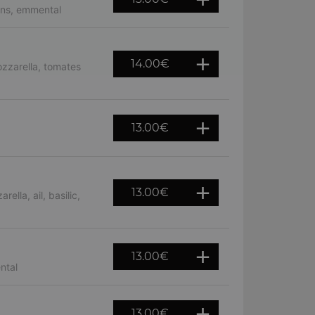
ons, emmental
14.00
€
zzarella, tomates
13.00
€
13.00
€
lla, ail, basilic,
13.00
€
ntal
13.00
€