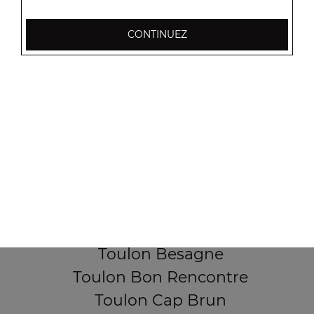
CONTINUEZ
256, Boulevard Général Audeoud
83000 Toulon
Mentions légales
QUARTIERS PROCHES
Toulon Aguillon
Toulon Ameniers
Toulon Besagne
Toulon Bon Rencontre
Toulon Cap Brun