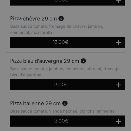
chèvre 29 cm
Base sauce tomate, fromage de chèvre, jambon,
emmental, mozzarella
13.00
€
bleu d'auvergne 29 cm
Base sauce tomate, jambon, emmental, ail, oeuf, fromage
bleu d'auvergne
13.00
€
italienne 29 cm
Base sauce tomate, viande hachée, oignons, emmental
13.00
€