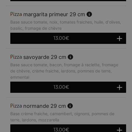
margarita primeur 29 cm
Base sauce tomate, noix, tomates fraiches, huile, d'olives,
basilic, fromage de chèvre
13.00
€
savoyarde 29 cm
Base sauce tomate, bacon, fromage à raclette, fromage
de chèvre, crème fraiche, lardons, pommes de terre,
emmental
13.00
€
normande 29 cm
Base crème fraiche, camembert, oignons, pommes de
terre, lardons, mozzarella
13.00
€