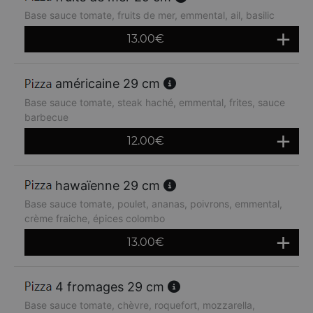
Base sauce tomate, fruits de mer, emmental, ail, basilic
13.00
€
américaine 29 cm
Base sauce tomate, steak haché, emmental, frites, sauce
barbecue
12.00
€
hawaïenne 29 cm
Base sauce tomate, poulet, ananas, poivrons, emmental,
crème fraiche, épices colombo
13.00
€
4 fromages 29 cm
Base sauce tomate, chèvre, roquefort, mozzarella,