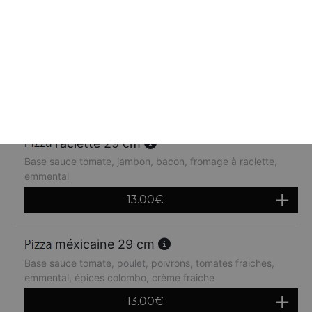
orientale 29 cm
Base sauce tomate, kebab, oignons, crème fraiche,
emmental
13.00
€
raclette 29 cm
Base sauce tomate, jambon, bacon, fromage à raclette,
emmental
13.00
€
méxicaine 29 cm
Base sauce tomate, poulet, poivrons, tomates fraiches,
emmental, épices colombo, crème fraiche
13.00
€