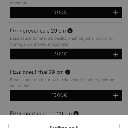
emmental
13.00
€
provencale 29 cm
Base sauce tomate, ail, basilic, champignons, poivrons,
fromage de chèvre, mozzarella
13.00
€
boeuf thaï 29 cm
Base sauce tomate, mozzarella, viande hachée, poivrons,
sauce thaï
13.00
€
montagnarde 29 cm
Base sauce tomate, jambon, lardons, crème fraiche,
oignons, emmental
Profitez-en!!!