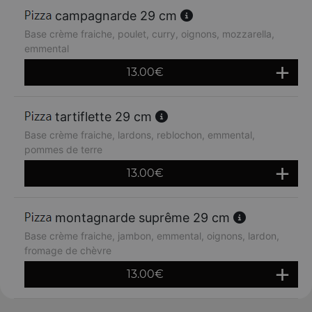
campagnarde 29 cm
Base crème fraiche, poulet, curry, oignons, mozzarella,
emmental
13.00
€
tartiflette 29 cm
Base crème fraiche, lardons, reblochon, emmental,
pommes de terre
13.00
€
montagnarde suprême 29 cm
Base crème fraiche, jambon, emmental, oignons, lardon,
fromage de chèvre
13.00
€