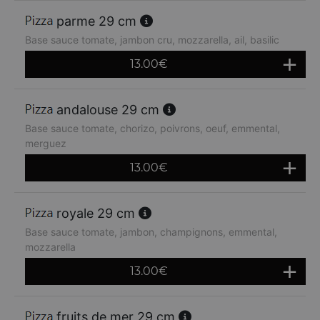
parme 29 cm
Base sauce tomate, jambon cru, mozzarella, ail, basilic
13.00
€
andalouse 29 cm
Base sauce tomate, chorizo, poivrons, oeuf, emmental,
merguez
13.00
€
royale 29 cm
Base sauce tomate, jambon, champignons, emmental,
mozzarella
13.00
€
fruits de mer 29 cm