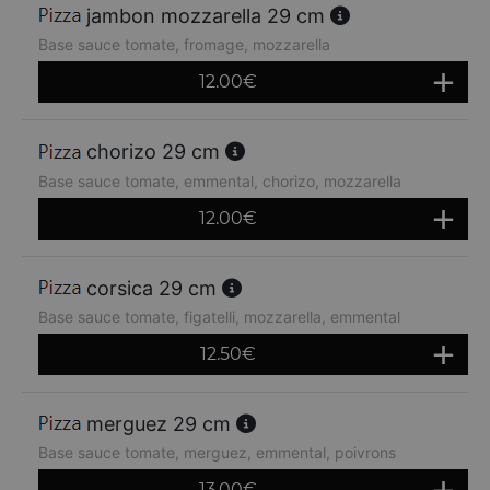
jambon mozzarella 29 cm
Base sauce tomate, fromage, mozzarella
12.00
€
chorizo 29 cm
Base sauce tomate, emmental, chorizo, mozzarella
12.00
€
corsica 29 cm
Base sauce tomate, figatelli, mozzarella, emmental
12.50
€
merguez 29 cm
Base sauce tomate, merguez, emmental, poivrons
13.00
€