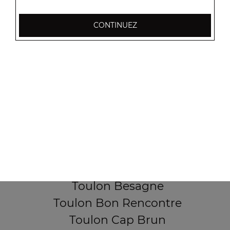
CONTINUEZ
256, Boulevard Général Audeoud
83000 Toulon
Mentions légales
QUARTIERS PROCHES
Toulon Aguillon
Toulon Ameniers
Toulon Besagne
Toulon Bon Rencontre
Toulon Cap Brun