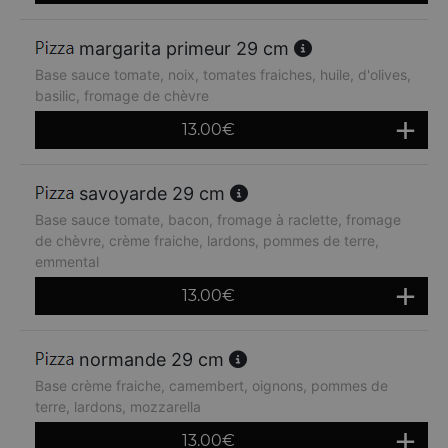
margarita primeur 29 cm
Base sauce tomate, noix, tomates fraiches, huile, d'olives,
basilic, fromage de chèvre
13.00
€
savoyarde 29 cm
Base sauce tomate, bacon, fromage à raclette, fromage
de chèvre, crème fraiche, lardons, pommes de terre,
emmental
13.00
€
normande 29 cm
Base crème fraiche, camembert, oignons, pommes de
terre, lardons, mozzarella
13.00
€