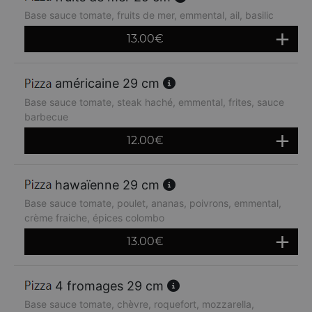
Base sauce tomate, fruits de mer, emmental, ail, basilic
13.00
€
américaine 29 cm
Base sauce tomate, steak haché, emmental, frites, sauce
barbecue
12.00
€
hawaïenne 29 cm
Base sauce tomate, poulet, ananas, poivrons, emmental,
crème fraiche, épices colombo
13.00
€
4 fromages 29 cm
Base sauce tomate, chèvre, roquefort, mozzarella,