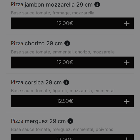
jambon mozzarella 29 cm
Base sauce tomate, fromage, mozzarella
12.00
€
chorizo 29 cm
Base sauce tomate, emmental, chorizo, mozzarella
12.00
€
corsica 29 cm
Base sauce tomate, figatelli, mozzarella, emmental
12.50
€
merguez 29 cm
Base sauce tomate, merguez, emmental, poivrons
13.00
€