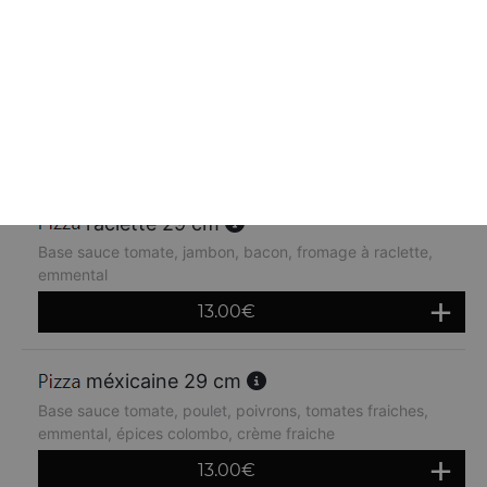
orientale 29 cm
Base sauce tomate, kebab, oignons, crème fraiche,
emmental
13.00
€
raclette 29 cm
Base sauce tomate, jambon, bacon, fromage à raclette,
emmental
13.00
€
méxicaine 29 cm
Base sauce tomate, poulet, poivrons, tomates fraiches,
emmental, épices colombo, crème fraiche
13.00
€