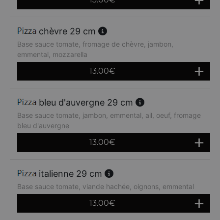
chèvre 29 cm
Base sauce tomate, fromage de chèvre, jambon,
emmental, mozzarella
13.00
€
bleu d'auvergne 29 cm
Base sauce tomate, jambon, emmental, ail, oeuf, fromage
bleu d'auvergne
13.00
€
italienne 29 cm
Base sauce tomate, viande hachée, oignons, emmental
13.00
€