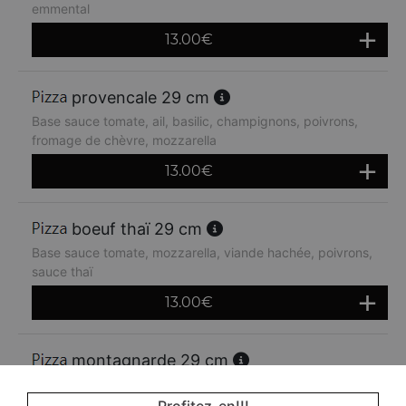
emmental
13.00
€
provencale 29 cm
Base sauce tomate, ail, basilic, champignons, poivrons,
fromage de chèvre, mozzarella
13.00
€
boeuf thaï 29 cm
Base sauce tomate, mozzarella, viande hachée, poivrons,
sauce thaï
13.00
€
montagnarde 29 cm
Base sauce tomate, jambon, lardons, crème fraiche,
oignons, emmental
Profitez-en!!!