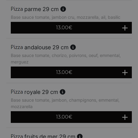
parme 29 cm
Base sauce tomate, jambon cru, mozzarella, ail, basilic
13.00
€
andalouse 29 cm
Base sauce tomate, chorizo, poivrons, oeuf, emmental,
merguez
13.00
€
royale 29 cm
Base sauce tomate, jambon, champignons, emmental,
mozzarella
13.00
€
fruits de mer 29 cm