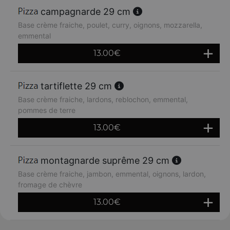
campagnarde 29 cm
Base crème fraiche, poulet, curry, oignons, mozzarella,
emmental
13.00
€
tartiflette 29 cm
Base crème fraiche, lardons, reblochon, emmental,
pommes de terre
13.00
€
montagnarde suprême 29 cm
Base crème fraiche, jambon, emmental, oignons, lardon,
fromage de chèvre
13.00
€