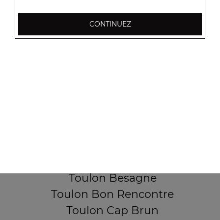
CONTINUEZ
256, Boulevard Général Audeoud
83000 Toulon
Mentions légales
QUARTIERS PROCHES
Toulon Aguillon
Toulon Ameniers
Toulon Besagne
Toulon Bon Rencontre
Toulon Cap Brun