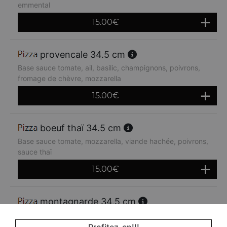
emmental
15.00
€
provencale 34.5 cm
Base sauce tomate, ail, basilic, champignons, poivrons,
fromage de chèvre, mozzarella
15.00
€
boeuf thaï 34.5 cm
Base sauce tomate, mozzarella, viande hachée, poivrons,
sauce thaï
15.00
€
montagnarde 34.5 cm
Base sauce tomate, jambon, lardons, crème fraiche,
oignons, emmental
Profitez-en!!!