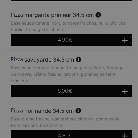
margarita primeur 34.5 cm
Base sauce tomate, noix, tomates fraiches, huile, d'olives,
basilic, fromage de chèvre
14.90
€
savoyarde 34.5 cm
Base sauce tomate, bacon, fromage à raclette, fromage
de chèvre, crème fraiche, lardons, pommes de terre,
emmental
15.00
€
normande 34.5 cm
Base crème fraiche, camembert, oignons, pommes de
terre, lardons, mozzarella
14.80
€