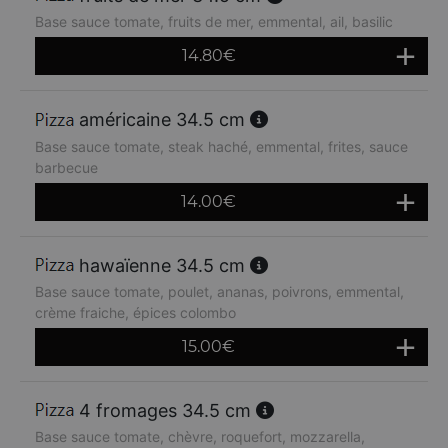
Base sauce tomate, fruits de mer, emmental, ail, basilic
14.80
€
américaine 34.5 cm
Base sauce tomate, steak haché, emmental, frites, sauce
barbecue
14.00
€
hawaïenne 34.5 cm
Base sauce tomate, poulet, ananas, poivrons, emmental,
crème fraiche, épices colombo
15.00
€
4 fromages 34.5 cm
Base sauce tomate, chèvre, roquefort, mozzarella,