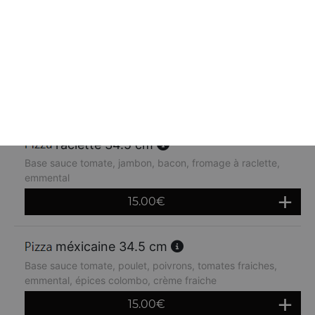
orientale 34.5 cm
Base sauce tomate, kebab, oignons, crème fraiche,
emmental
14.80
€
raclette 34.5 cm
Base sauce tomate, jambon, bacon, fromage à raclette,
emmental
15.00
€
méxicaine 34.5 cm
Base sauce tomate, poulet, poivrons, tomates fraiches,
emmental, épices colombo, crème fraiche
15.00
€