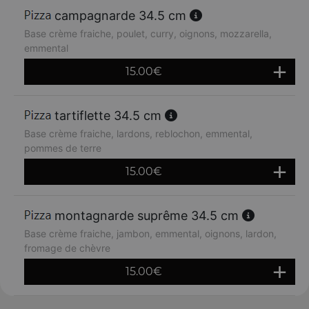
campagnarde 34.5 cm
Base crème fraiche, poulet, curry, oignons, mozzarella,
emmental
15.00
€
tartiflette 34.5 cm
Base crème fraiche, lardons, reblochon, emmental,
pommes de terre
15.00
€
montagnarde suprême 34.5 cm
Base crème fraiche, jambon, emmental, oignons, lardon,
fromage de chèvre
15.00
€