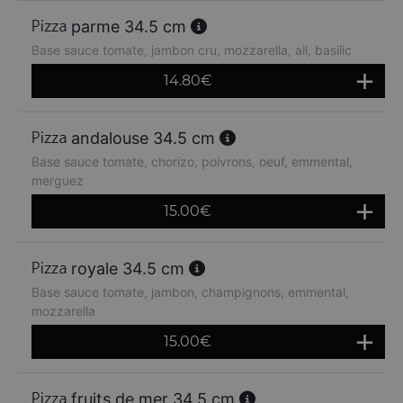
parme 34.5 cm
Base sauce tomate, jambon cru, mozzarella, ail, basilic
14.80
€
andalouse 34.5 cm
Base sauce tomate, chorizo, poivrons, oeuf, emmental,
merguez
15.00
€
royale 34.5 cm
Base sauce tomate, jambon, champignons, emmental,
mozzarella
15.00
€
fruits de mer 34.5 cm