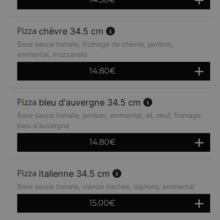
chèvre 34.5 cm
Base sauce tomate, fromage de chèvre, jambon,
emmental, mozzarella
14.80
€
bleu d'auvergne 34.5 cm
Base sauce tomate, jambon, emmental, ail, oeuf, fromage
bleu d'auvergne
14.80
€
italienne 34.5 cm
Base sauce tomate, viande hachée, oignons, emmental
15.00
€