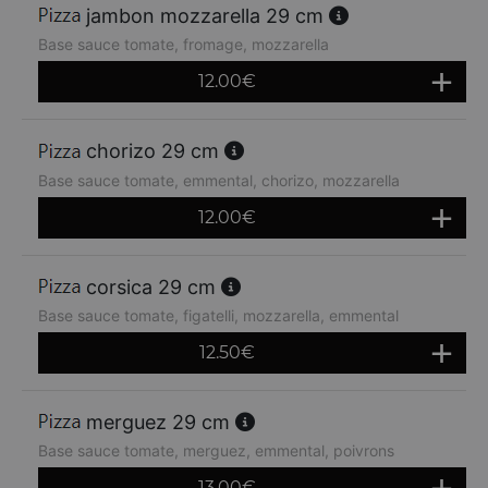
jambon mozzarella 29 cm
Base sauce tomate, fromage, mozzarella
12.00
€
chorizo 29 cm
Base sauce tomate, emmental, chorizo, mozzarella
12.00
€
corsica 29 cm
Base sauce tomate, figatelli, mozzarella, emmental
12.50
€
merguez 29 cm
Base sauce tomate, merguez, emmental, poivrons
13.00
€