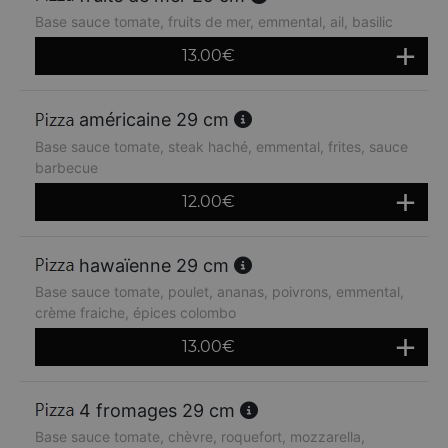
Base sauce tomate, fruits de mer, emmental, ail, basilic
13.00
€
américaine 29 cm
Base sauce tomate, steak haché, emmental, frites, sauce
barbecue
12.00
€
hawaïenne 29 cm
Base sauce tomate, poulet, ananas, poivrons, emmental,
crème fraiche, épices colombo
13.00
€
4 fromages 29 cm
Base sauce tomate, chèvre, roquefort, mozzarella,