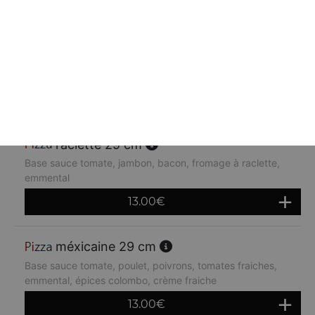
orientale 29 cm
Base sauce tomate, kebab, oignons, crème fraiche,
emmental
13.00
€
raclette 29 cm
Base sauce tomate, jambon, bacon, fromage à raclette,
emmental
13.00
€
méxicaine 29 cm
Base sauce tomate, poulet, poivrons, tomates fraiches,
emmental, épices colombo, crème fraiche
13.00
€