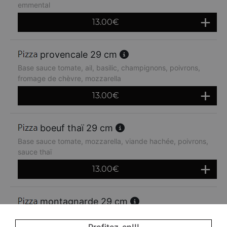
emmental
13.00
€
provencale 29 cm
Base sauce tomate, ail, basilic, champignons, poivrons,
fromage de chèvre, mozzarella
13.00
€
boeuf thaï 29 cm
Base sauce tomate, mozzarella, viande hachée, poivrons,
sauce thaï
13.00
€
montagnarde 29 cm
Base sauce tomate, jambon, lardons, crème fraiche,
oignons, emmental
Profitez-en!!!