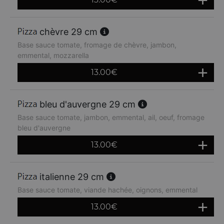
chèvre 29 cm
Base sauce tomate, fromage de chèvre, jambon,
emmental, mozzarella
13.00
€
bleu d'auvergne 29 cm
Base sauce tomate, jambon, emmental, ail, oeuf, fromage
bleu d'auvergne
13.00
€
italienne 29 cm
Base sauce tomate, viande hachée, oignons, emmental
13.00
€