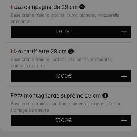
campagnarde 29 cm
Base crème fraiche, poulet, curry, oignons, mozzarella,
emmental
13.00
€
tartiflette 29 cm
Base crème fraiche, lardons, reblochon, emmental,
pommes de terre
13.00
€
montagnarde suprême 29 cm
Base crème fraiche, jambon, emmental, oignons, lardon,
fromage de chèvre
13.00
€