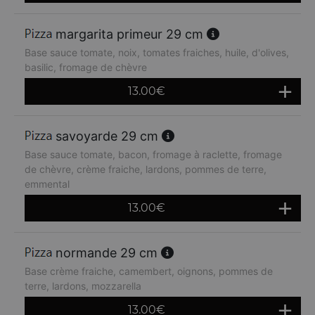
margarita primeur 29 cm
Base sauce tomate, noix, tomates fraiches, huile, d'olives,
basilic, fromage de chèvre
13.00
€
savoyarde 29 cm
Base sauce tomate, bacon, fromage à raclette, fromage
de chèvre, crème fraiche, lardons, pommes de terre,
emmental
13.00
€
normande 29 cm
Base crème fraiche, camembert, oignons, pommes de
terre, lardons, mozzarella
13.00
€