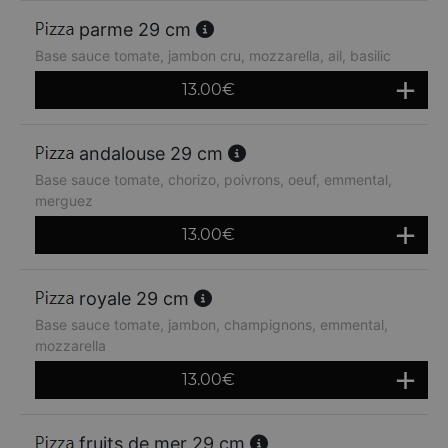
parme 29 cm
Base sauce tomate, jambon cru, mozzarella, ail, basilic
13.00
€
andalouse 29 cm
Base sauce tomate, chorizo, poivrons, oeuf, emmental,
merguez
13.00
€
royale 29 cm
Base sauce tomate, jambon, champignons, emmental,
mozzarella
13.00
€
fruits de mer 29 cm