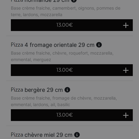
Base crème fraiche, camembert, oignons, pommes de
terre, lardons, mozzarella
13.00
€
4 fromage orientale 29 cm
Base crème fraiche, chèvre, roquefort, mozzarella,
emmental, merguez
13.00
€
bergère 29 cm
Base crème fraiche, fromage de chèvre, mozzarella,
emmental, lardons, ail, basilic
13.00
€
chèvre miel 29 cm