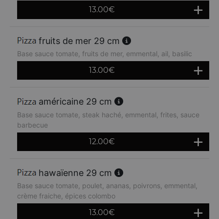
13.00
€
fruits de mer 29 cm
Base sauce tomate, fruits de mer, emmental, ail, basilic
13.00
€
américaine 29 cm
Base sauce tomate, steak haché, emmental, frites, sauce
barbecue
12.00
€
hawaïenne 29 cm
Base sauce tomate, poulet, ananas, poivrons, emmental,
crème fraiche, épices colombo
13.00
€