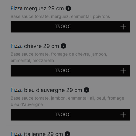
merguez 29 cm
Base sauce tomate, merguez, emmental, poivrons
13.00
€
chèvre 29 cm
Base sauce tomate, fromage de chèvre, jambon,
emmental, mozzarella
13.00
€
bleu d'auvergne 29 cm
Base sauce tomate, jambon, emmental, ail, oeuf, fromage
bleu d'auvergne
13.00
€
italienne 29 cm