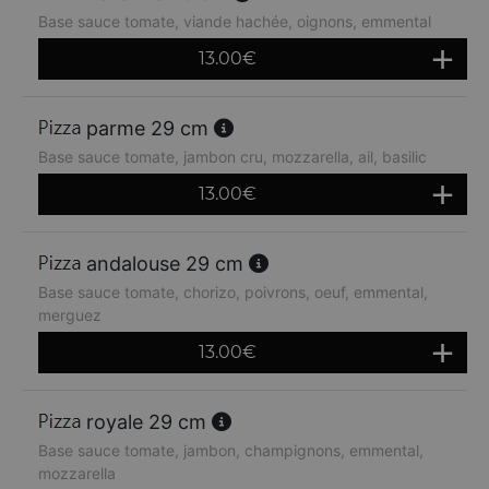
Base sauce tomate, viande hachée, oignons, emmental
13.00
€
parme 29 cm
Base sauce tomate, jambon cru, mozzarella, ail, basilic
13.00
€
andalouse 29 cm
Base sauce tomate, chorizo, poivrons, oeuf, emmental,
merguez
13.00
€
royale 29 cm
Base sauce tomate, jambon, champignons, emmental,
mozzarella