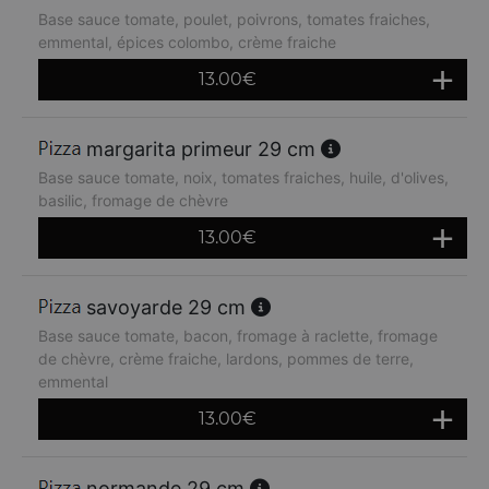
Base sauce tomate, poulet, poivrons, tomates fraiches,
emmental, épices colombo, crème fraiche
13.00
€
margarita primeur 29 cm
Base sauce tomate, noix, tomates fraiches, huile, d'olives,
basilic, fromage de chèvre
13.00
€
savoyarde 29 cm
Base sauce tomate, bacon, fromage à raclette, fromage
de chèvre, crème fraiche, lardons, pommes de terre,
emmental
13.00
€
normande 29 cm