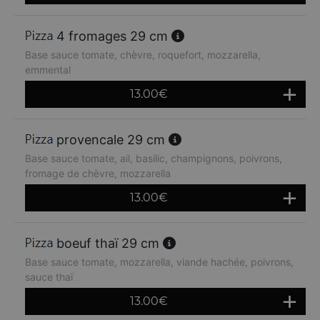
4 fromages 29 cm
Base sauce tomate, chèvre, roquefort, mozzarella,
emmental
13.00
€
provencale 29 cm
Base sauce tomate, ail, basilic, champignons, poivrons,
fromage de chèvre, mozzarella
13.00
€
boeuf thaï 29 cm
Base sauce tomate, mozzarella, viande hachée, poivrons,
sauce thaï
13.00
€