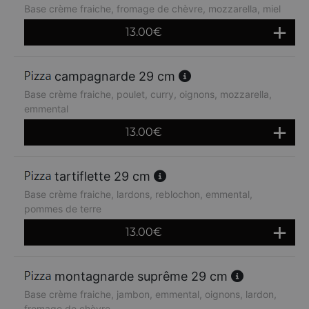
Base crème fraiche, fromage de chèvre, mozzarella, miel
13.00
€
campagnarde 29 cm
Base crème fraiche, poulet, curry, oignons, mozzarella,
emmental
13.00
€
tartiflette 29 cm
Base crème fraiche, lardons, reblochon, emmental,
pommes de terre
13.00
€
montagnarde suprême 29 cm
Base crème fraiche, jambon, emmental, oignons, lardon,
fromage de chèvre