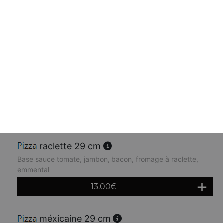
4 saisons 29 cm
Base sauce tomate, aubergines, fromage de chèvre,
mozzarella, ail, basilic, huile d'olives, tomates fraiches
13.00
€
orientale 29 cm
Base sauce tomate, kebab, oignons, crème fraiche,
emmental
13.00
€
raclette 29 cm
Base sauce tomate, jambon, bacon, fromage à raclette,
emmental
13.00
€
méxicaine 29 cm