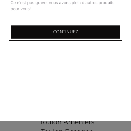
Ce n'est pas grave, nous avons plein d'autres produits
pour vous!
CONTINUEZ
256, Boulevard Général Audeoud
83000 Toulon
Mentions légales
QUARTIERS PROCHES
Toulon Aguillon
Toulon Ameniers