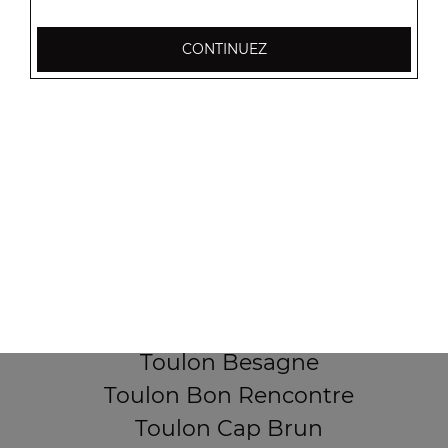
CONTINUEZ
256, Boulevard Général Audeoud
83000 Toulon
Mentions légales
QUARTIERS PROCHES
Toulon Aguillon
Toulon Ameniers
Toulon Besagne
Toulon Bon Rencontre
Toulon Cap Brun