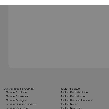
QUARTIERS PROCHES
Toulon Palasse
Toulon Aguillon
Toulon Pont de Suve
Toulon Ameniers
Toulon Pont du Las
Toulon Besagne
Toulon Port de Plaisance
Toulon Bon Rencontre
Toulon Rode
Toulon Cap Brun
Toulon Roseraie