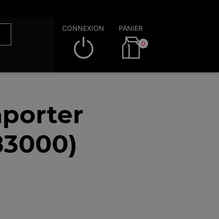
CONNEXION
PANIER
0
porter
83000)