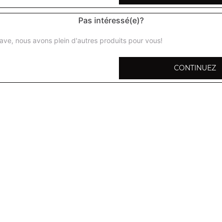
Pas intéressé(e)?
ave, nous avons plein d'autres produits pour vous!
Menu enfant
fromage
CONTINUEZ
1 boisson 33 cl 1 barre glacée
Menu enfant
jambon fromage
1 boisson 33 cl 1 barre glacée