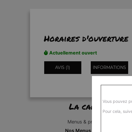
Horaires d'ouverture
Actuellement ouvert
AVIS (1)
INFORMATIONS
Vous pouvez pr
La carte
Pour cela, suive
Menus & promos
Nos Menus Enfant