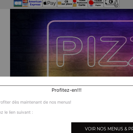
Profitez-en!!!
ofiter dès maintenant de nos menus!
z le lien suivant :
No
VOIR NOS MENUS & P