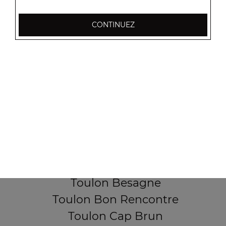
CONTINUEZ
256, Boulevard Général Audeoud
83000 Toulon
Mentions légales
QUARTIERS PROCHES
Toulon Aguillon
Toulon Ameniers
Toulon Besagne
Toulon Bon Rencontre
Toulon Cap Brun