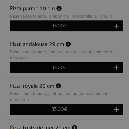
parme 29 cm
Base sauce tomate, jambon cru, mozzarella, ail, basilic
13.00
€
andalouse 29 cm
Base sauce tomate, chorizo, poivrons, oeuf, emmental,
merguez
13.00
€
royale 29 cm
Base sauce tomate, jambon, champignons, emmental,
mozzarella
13.00
€
fruits de mer 29 cm