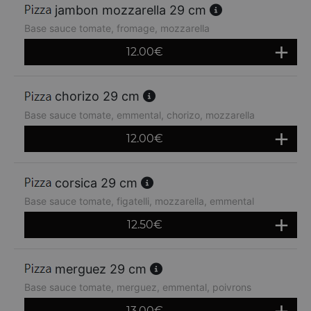
jambon mozzarella 29 cm
Base sauce tomate, fromage, mozzarella
12.00
€
chorizo 29 cm
Base sauce tomate, emmental, chorizo, mozzarella
12.00
€
corsica 29 cm
Base sauce tomate, figatelli, mozzarella, emmental
12.50
€
merguez 29 cm
Base sauce tomate, merguez, emmental, poivrons
13.00
€