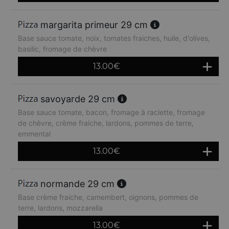
margarita primeur 29 cm
Base sauce tomate, noix, tomates fraiches, huile, d'olives,
basilic, fromage de chèvre
13.00
€
savoyarde 29 cm
Base sauce tomate, bacon, fromage à raclette, fromage
de chèvre, crème fraiche, lardons, pommes de terre,
emmental
13.00
€
normande 29 cm
Base crème fraiche, camembert, oignons, pommes de
terre, lardons, mozzarella
13.00
€