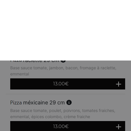
orientale 29 cm
Base sauce tomate, kebab, oignons, crème fraiche,
emmental
13.00
€
raclette 29 cm
Base sauce tomate, jambon, bacon, fromage à raclette,
emmental
13.00
€
méxicaine 29 cm
Base sauce tomate, poulet, poivrons, tomates fraiches,
emmental, épices colombo, crème fraiche
13.00
€