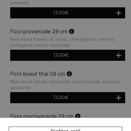
emmental
13.00
€
provencale 29 cm
Base sauce tomate, ail, basilic, champignons, poivrons,
fromage de chèvre, mozzarella
13.00
€
boeuf thaï 29 cm
Base sauce tomate, mozzarella, viande hachée, poivrons,
sauce thaï
13.00
€
montagnarde 29 cm
Base sauce tomate, jambon, lardons, crème fraiche,
oignons, emmental
Profitez-en!!!