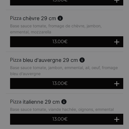
chèvre 29 cm
Base sauce tomate, fromage de chèvre, jambon,
emmental, mozzarella
13.00
€
bleu d'auvergne 29 cm
Base sauce tomate, jambon, emmental, ail, oeuf, fromage
bleu d'auvergne
13.00
€
italienne 29 cm
Base sauce tomate, viande hachée, oignons, emmental
13.00
€