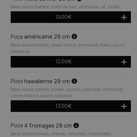
Base sauce tomate, fruits de mer, emmental, ail, basilic
13.00
€
américaine 29 cm
Base sauce tomate, steak haché, emmental, frites, sauce
barbecue
12.00
€
hawaïenne 29 cm
Base sauce tomate, poulet, ananas, poivrons, emmental,
crème fraiche, épices colombo
13.00
€
4 fromages 29 cm
Base sauce tomate, chèvre, roquefort, mozzarella,