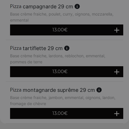
campagnarde 29 cm
Base crème fraiche, poulet, curry, oignons, mozzarella,
emmental
13.00
€
tartiflette 29 cm
Base crème fraiche, lardons, reblochon, emmental,
pommes de terre
13.00
€
montagnarde suprême 29 cm
Base crème fraiche, jambon, emmental, oignons, lardon,
fromage de chèvre
13.00
€