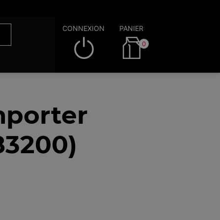
CONNEXION
PANIER
0
mporter
83200)