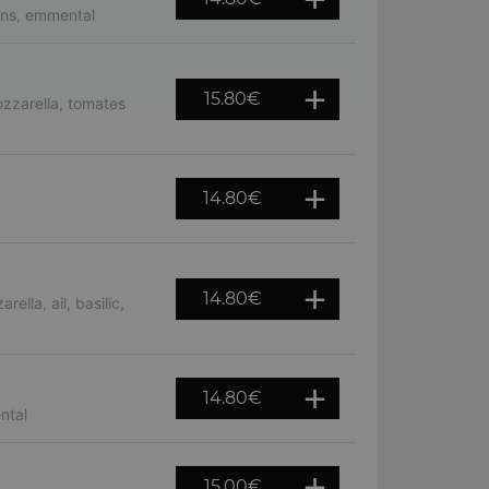
ons, emmental
15.80
€
zzarella, tomates
14.80
€
14.80
€
lla, ail, basilic,
14.80
€
ntal
15.00
€