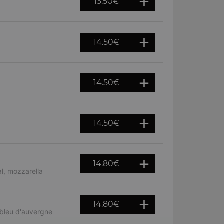
13.50
€
14.50
€
14.50
€
14.50
€
14.80
€
l, mozzarella
14.80
€
 bleu d'auvergne