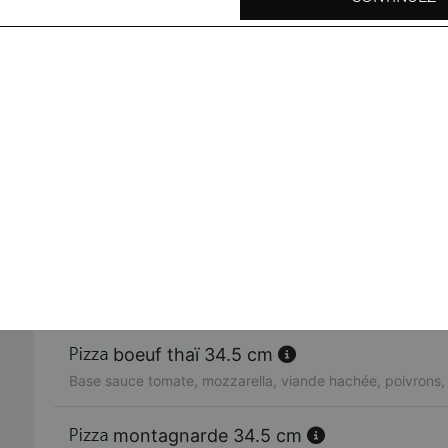
Base sauce tomate, steak haché, emmental, frites, sauce
hawaïenne 34.5 cm
Base sauce tomate, poulet, ananas, poivrons, emmental, 
épices colombo
4 fromages 34.5 cm
Base sauce tomate, chèvre, roquefort, mozzarella, emmen
provencale 34.5 cm
Base sauce tomate, ail, basilic, champignons, poivrons, 
mozzarella
boeuf thaï 34.5 cm
Base sauce tomate, mozzarella, viande hachée, poivrons,
montagnarde 34.5 cm