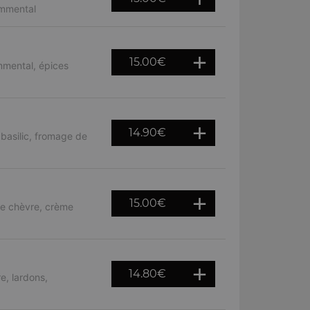
emmental
15.00
€
mmental, épices
14.90
€
 basilic, fromage de
15.00
€
de chèvre, crème
14.80
€
e, lardons,