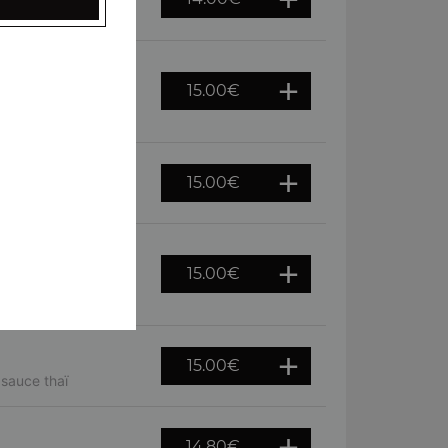
 barbecue
15.00
€
crème fraiche,
15.00
€
tal
15.00
€
fromage de chèvre,
15.00
€
 sauce thaï
14.80
€