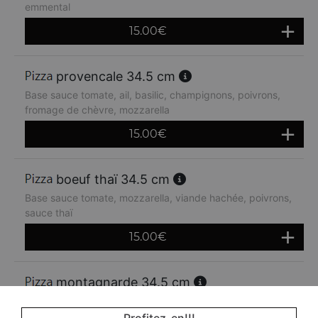
emmental
15.00
€
provencale 34.5 cm
Base sauce tomate, ail, basilic, champignons, poivrons,
fromage de chèvre, mozzarella
15.00
€
boeuf thaï 34.5 cm
Base sauce tomate, mozzarella, viande hachée, poivrons,
sauce thaï
15.00
€
montagnarde 34.5 cm
Base sauce tomate, jambon, lardons, crème fraiche,
oignons, emmental
Profitez-en!!!