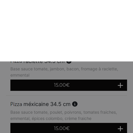
orientale 34.5 cm
Base sauce tomate, kebab, oignons, crème fraiche,
emmental
14.80
€
raclette 34.5 cm
Base sauce tomate, jambon, bacon, fromage à raclette,
emmental
15.00
€
méxicaine 34.5 cm
Base sauce tomate, poulet, poivrons, tomates fraiches,
emmental, épices colombo, crème fraiche
15.00
€