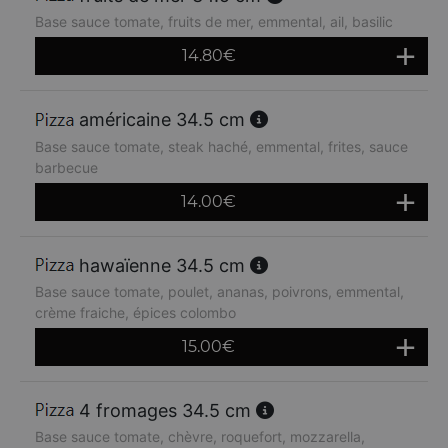
Base sauce tomate, fruits de mer, emmental, ail, basilic
14.80
€
américaine 34.5 cm
Base sauce tomate, steak haché, emmental, frites, sauce
barbecue
14.00
€
hawaïenne 34.5 cm
Base sauce tomate, poulet, ananas, poivrons, emmental,
crème fraiche, épices colombo
15.00
€
4 fromages 34.5 cm
Base sauce tomate, chèvre, roquefort, mozzarella,