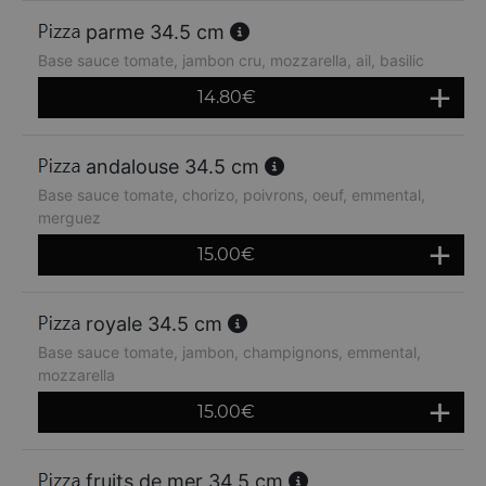
parme 34.5 cm
Base sauce tomate, jambon cru, mozzarella, ail, basilic
14.80
€
andalouse 34.5 cm
Base sauce tomate, chorizo, poivrons, oeuf, emmental,
merguez
15.00
€
royale 34.5 cm
Base sauce tomate, jambon, champignons, emmental,
mozzarella
15.00
€
fruits de mer 34.5 cm