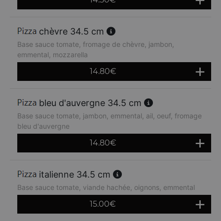
chèvre 34.5 cm
Base sauce tomate, fromage de chèvre, jambon,
emmental, mozzarella
14.80
€
bleu d'auvergne 34.5 cm
Base sauce tomate, jambon, emmental, ail, oeuf, fromage
bleu d'auvergne
14.80
€
italienne 34.5 cm
Base sauce tomate, viande hachée, oignons, emmental
15.00
€