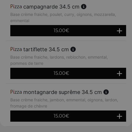
campagnarde 34.5 cm
Base crème fraiche, poulet, curry, oignons, mozzarella,
emmental
15.00
€
tartiflette 34.5 cm
Base crème fraiche, lardons, reblochon, emmental,
pommes de terre
15.00
€
montagnarde suprême 34.5 cm
Base crème fraiche, jambon, emmental, oignons, lardon,
fromage de chèvre
15.00
€