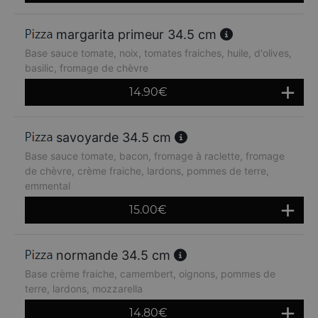
margarita primeur 34.5 cm
Base sauce tomate, noix, tomates fraiches, huile, d'olives,
basilic, fromage de chèvre
14.90
€
savoyarde 34.5 cm
Base sauce tomate, bacon, fromage à raclette, fromage
de chèvre, crème fraiche, lardons, pommes de terre,
emmental
15.00
€
normande 34.5 cm
Base crème fraiche, camembert, oignons, pommes de
terre, lardons, mozzarella
14.80
€