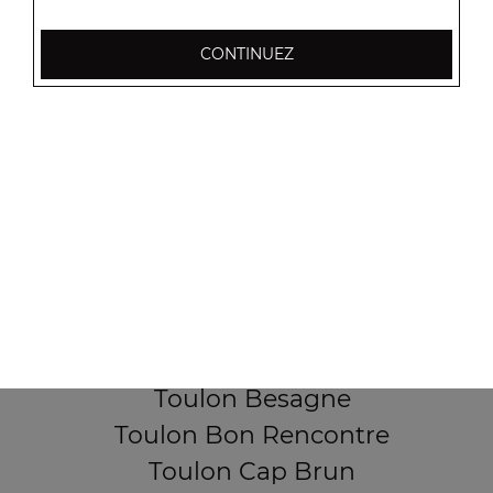
CONTINUEZ
256, Boulevard Général Audeoud
83000 Toulon
Mentions légales
QUARTIERS PROCHES
Toulon Aguillon
Toulon Ameniers
Toulon Besagne
Toulon Bon Rencontre
Toulon Cap Brun