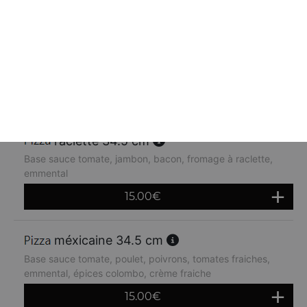
orientale 34.5 cm
Base sauce tomate, kebab, oignons, crème fraiche,
emmental
14.80
€
raclette 34.5 cm
Base sauce tomate, jambon, bacon, fromage à raclette,
emmental
15.00
€
méxicaine 34.5 cm
Base sauce tomate, poulet, poivrons, tomates fraiches,
emmental, épices colombo, crème fraiche
15.00
€