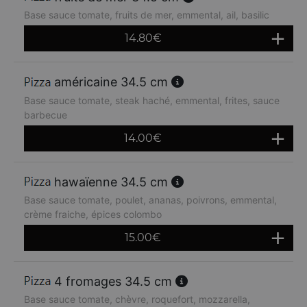
Base sauce tomate, fruits de mer, emmental, ail, basilic
14.80
€
américaine 34.5 cm
Base sauce tomate, steak haché, emmental, frites, sauce
barbecue
14.00
€
hawaïenne 34.5 cm
Base sauce tomate, poulet, ananas, poivrons, emmental,
crème fraiche, épices colombo
15.00
€
4 fromages 34.5 cm
Base sauce tomate, chèvre, roquefort, mozzarella,