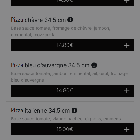
chèvre 34.5 cm
Base sauce tomate, fromage de chèvre, jambon,
emmental, mozzarella
14.80
€
bleu d'auvergne 34.5 cm
Base sauce tomate, jambon, emmental, ail, oeuf, fromage
bleu d'auvergne
14.80
€
italienne 34.5 cm
Base sauce tomate, viande hachée, oignons, emmental
15.00
€