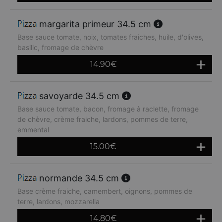
margarita primeur 34.5 cm
Base sauce tomate, noix, tomates fraiches, huile, d'olives,
basilic, fromage de chèvre
14.90
€
savoyarde 34.5 cm
Base sauce tomate, bacon, fromage à raclette, fromage
de chèvre, crème fraiche, lardons, pommes de terre,
emmental
15.00
€
normande 34.5 cm
Base crème fraiche, camembert, oignons, pommes de
terre, lardons, mozzarella
14.80
€