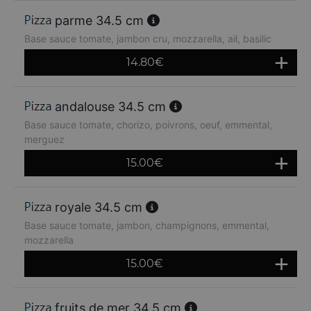
parme 34.5 cm
Base sauce tomate, jambon cru, mozzarella, ail, basilic
14.80
€
andalouse 34.5 cm
Base sauce tomate, chorizo, poivrons, oeuf, emmental,
merguez
15.00
€
royale 34.5 cm
Base sauce tomate, jambon, champignons, emmental,
mozzarella
15.00
€
fruits de mer 34.5 cm