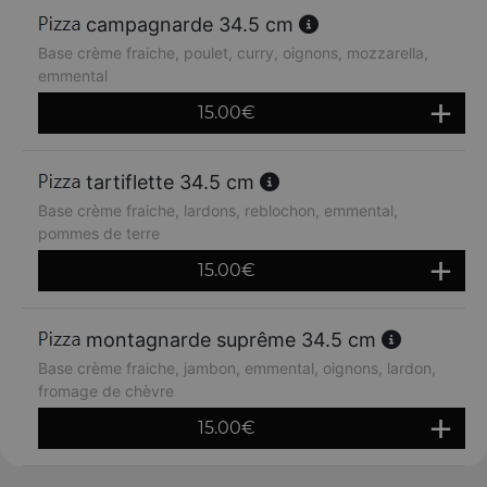
campagnarde 34.5 cm
Base crème fraiche, poulet, curry, oignons, mozzarella,
emmental
15.00
€
tartiflette 34.5 cm
Base crème fraiche, lardons, reblochon, emmental,
pommes de terre
15.00
€
montagnarde suprême 34.5 cm
Base crème fraiche, jambon, emmental, oignons, lardon,
fromage de chèvre
15.00
€