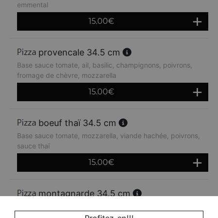
emmental
15.00
€
provencale 34.5 cm
Base sauce tomate, ail, basilic, champignons, poivrons,
fromage de chèvre, mozzarella
15.00
€
boeuf thaï 34.5 cm
Base sauce tomate, mozzarella, viande hachée, poivrons,
sauce thaï
15.00
€
montagnarde 34.5 cm
Base sauce tomate, jambon, lardons, crème fraiche,
oignons, emmental
Profitez-en!!!