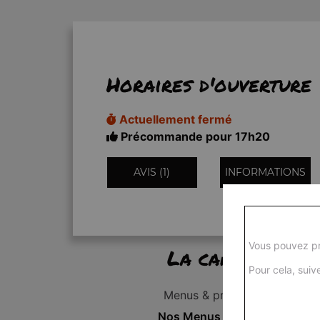
Horaires d'ouverture
Actuellement fermé
Précommande pour 17h20
AVIS (1)
INFORMATIONS
Vous pouvez pr
La carte
Pour cela, suive
Menus & promos
Nos Menus Enfant