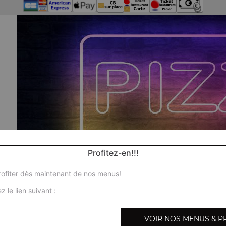
Profitez-en!!!
ofiter dès maintenant de nos menus!
z le lien suivant :
No
VOIR NOS MENUS & P