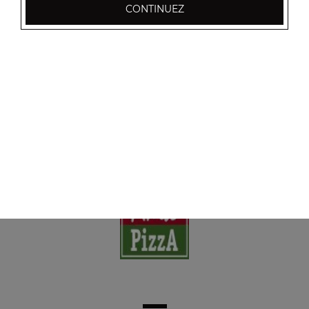
CONTINUEZ
Nos Boissons
coca cola 33 cl, coca zéro 33 cl, coca cherry 33 cl, ...
+