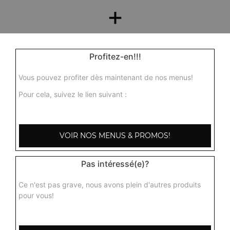
+
Profitez-en!!!
Vous pouvez profiter dès maintenant de nos menus!
Pour cela, suivez le lien suivant :
Nos Desserts
VOIR NOS MENUS & PROMOS!
barre glacée mars, barre glacée twix, barre snickers
+
Pas intéressé(e)?
Ce n'est pas grave, nous avons plein d'autres produits
pour vous!